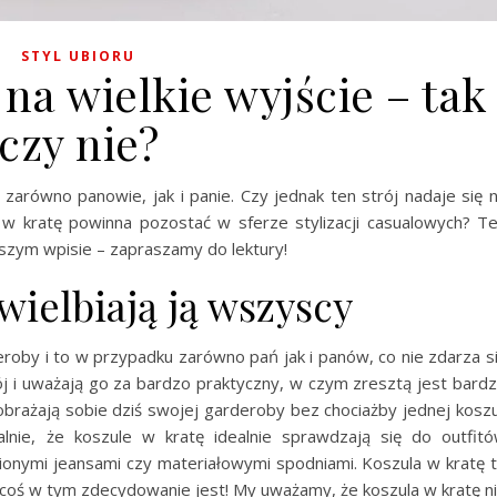
STYL UBIORU
na wielkie wyjście – tak
czy nie?
ą zarówno panowie, jak i panie. Czy jednak ten strój nadaje się 
 w kratę powinna pozostać w sferze stylizacji casualowych? T
zym wpisie – zapraszamy do lektury!
wielbiają ją wszyscy
roby i to w przypadku zarówno pań jak i panów, co nie zdarza s
rój i uważają go za bardzo praktyczny, w czym zresztą jest bard
brażają sobie dziś swojej garderoby bez chociażby jednej koszu
alnie, że koszule w kratę idealnie sprawdzają się do outfit
bionymi jeansami czy materiałowymi spodniami. Koszula w kratę 
i coś w tym zdecydowanie jest! My uważamy, że koszula w kratę n