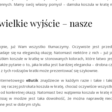
dziennych. Mamy swój własny pomysł – damska koszula w kratę 
wielkie wyjście – nasze
kojnie, już Wam wszystko tłumaczymy. Oczywiste jest prze
adaje się na elegancką okazję. Natomiast niektóre z nich – już j
tkim koszule w kratkę w stonowanych kolorach, które łatwo je
akże pytanie o to, jaka kratka jest bardziej elegancka – drobna c
y z tych rodzajów kratki może prezentować się szykownie.
internetowego
eButik
znajdziecie w każdym razie i takie i tak
 się raczej pstrokata koszula w kratę, chociaż oczywiście wszyst
z od konkretnej okazji. Natomiast bez wątpienia koszula w kratę 
Dzisiaj w modzie jest taka dowolność, że można naprawdę nie
ane jest w dobrym stylu.