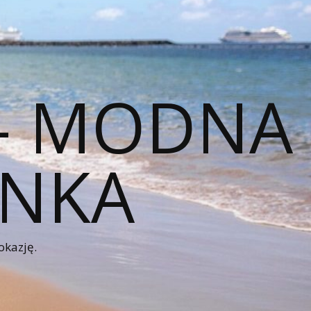
 – MODNA
ENKA
okazję.