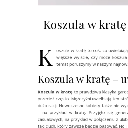
Koszula w kratę 
K
oszule w kratę to coś, co uwielbiaj
większe wyjście, czy może koszula
temat poruszymy w naszym najnows
Koszula w kratę – u
Koszula w kratę
to prawdziwa klasyka garde
przecież często. Mężczyźni uwielbiają ten st
dużo racji. Nowoczesne kobiety także nie wyo
– na przykład w kratę. Przyjęło się gener
casualowych, na przykład w połączeniu z ulu
taki ciuch, który zawsze będzie pasować. No 