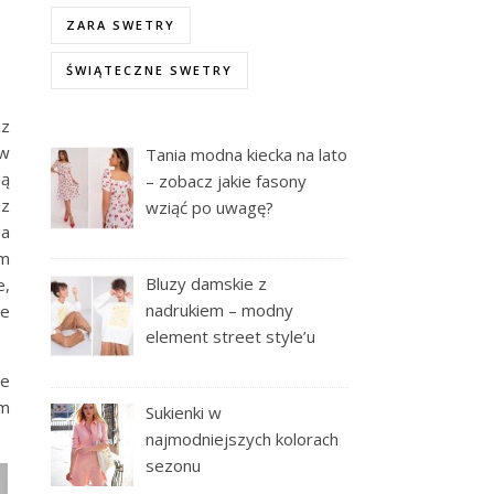
ZARA SWETRY
ŚWIĄTECZNE SWETRY
az
 w
Tania modna kiecka na lato
ną
– zobacz jakie fasony
 z
wziąć po uwagę?
ba
im
Bluzy damskie z
e,
nadrukiem – modny
ie
element street style’u
ie
im
Sukienki w
najmodniejszych kolorach
sezonu