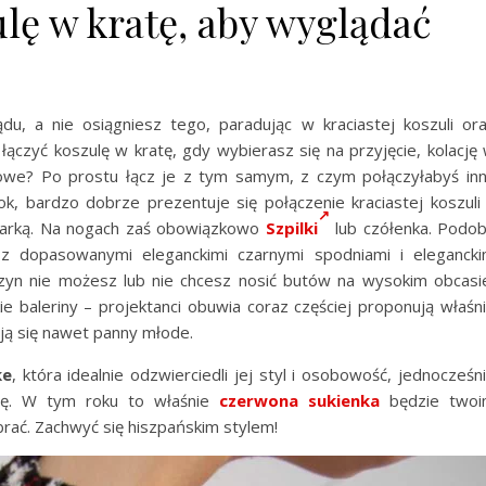
lę w kratę, aby wyglądać
u, a nie osiągniesz tego, paradując w kraciastej koszuli or
 łączyć koszulę w kratę, gdy wybierasz się na przyjęcie, kolację
esowe? Po prostu łącz je z tym samym, z czym połączyłabyś in
ook, bardzo dobrze prezentuje się połączenie kraciastej koszuli
arką. Na nogach zaś obowiązkowo
Szpilki
lub czółenka. Podo
 z dopasowanymi eleganckimi czarnymi spodniami i eleganck
yczyn nie możesz lub nie chcesz nosić butów na wysokim obcasi
 baleriny – projektanci obuwia coraz częściej proponują właśn
ają się nawet panny młode.
ke
, która idealnie odzwierciedli jej styl i osobowość, jednocześn
ncję. W tym roku to właśnie
czerwona sukienka
będzie two
brać. Zachwyć się hiszpańskim stylem!