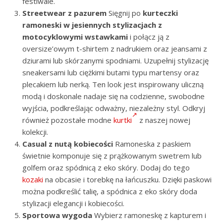
festiwale.
Streetwear z pazurem
Sięgnij po
kurteczki
ramoneski w jesiennych stylizacjach z
motocyklowymi wstawkami
i połącz ją z
oversize’owym t-shirtem z nadrukiem oraz jeansami z
dziurami lub skórzanymi spodniami. Uzupełnij stylizację
sneakersami lub ciężkimi butami typu martensy oraz
plecakiem lub nerką. Ten look jest inspirowany uliczną
modą i doskonale nadaje się na codzienne, swobodne
wyjścia, podkreślając odważny, niezależny styl. Odkryj
również pozostałe modne
kurtki
z naszej nowej
kolekcji.
Casual z nutą kobiecości
Ramoneska z paskiem
świetnie komponuje się z prążkowanym swetrem lub
golfem oraz spódnicą z eko skóry. Dodaj do tego
kozaki
na obcasie i torebkę na łańcuszku. Dzięki paskowi
można podkreślić talię, a spódnica z eko skóry doda
stylizacji elegancji i kobiecości.
Sportowa wygoda
Wybierz ramoneskę z kapturem i