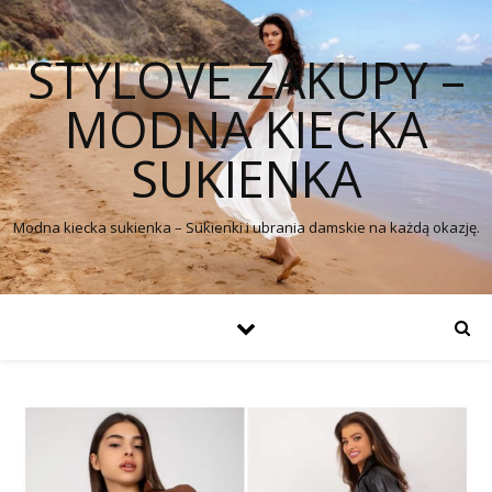
STYLOVE ZAKUPY –
MODNA KIECKA
SUKIENKA
Modna kiecka sukienka – Sukienki i ubrania damskie na każdą okazję.