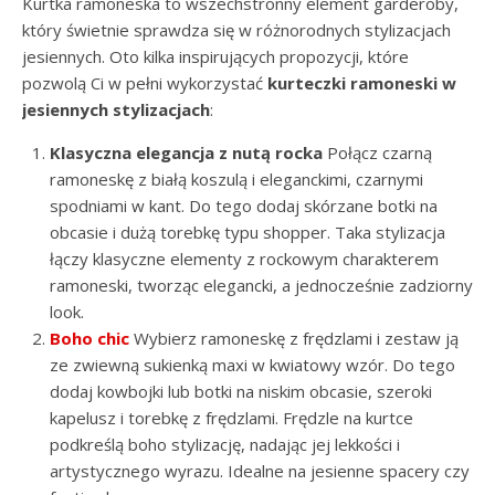
Kurtka ramoneska to wszechstronny element garderoby,
który świetnie sprawdza się w różnorodnych stylizacjach
jesiennych. Oto kilka inspirujących propozycji, które
pozwolą Ci w pełni wykorzystać
kurteczki ramoneski w
jesiennych stylizacjach
:
Klasyczna elegancja z nutą rocka
Połącz czarną
ramoneskę z białą koszulą i eleganckimi, czarnymi
spodniami w kant. Do tego dodaj skórzane botki na
obcasie i dużą torebkę typu shopper. Taka stylizacja
łączy klasyczne elementy z rockowym charakterem
ramoneski, tworząc elegancki, a jednocześnie zadziorny
look.
Boho chic
Wybierz ramoneskę z frędzlami i zestaw ją
ze zwiewną sukienką maxi w kwiatowy wzór. Do tego
dodaj kowbojki lub botki na niskim obcasie, szeroki
kapelusz i torebkę z frędzlami. Frędzle na kurtce
podkreślą boho stylizację, nadając jej lekkości i
artystycznego wyrazu. Idealne na jesienne spacery czy