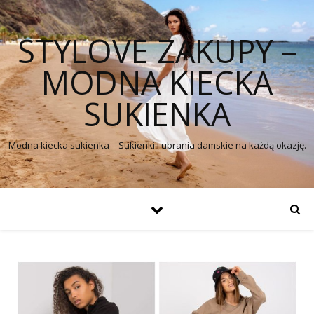
STYLOVE ZAKUPY –
MODNA KIECKA
SUKIENKA
Modna kiecka sukienka – Sukienki i ubrania damskie na każdą okazję.