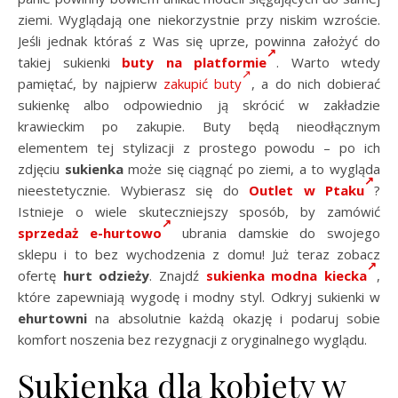
ziemi. Wyglądają one niekorzystnie przy niskim wzroście.
Jeśli jednak któraś z Was się uprze, powinna założyć do
takiej sukienki
buty na platformie
. Warto wtedy
pamiętać, by najpierw
zakupić buty
, a do nich dobierać
sukienkę albo odpowiednio ją skrócić w zakładzie
krawieckim po zakupie. Buty będą nieodłącznym
elementem tej stylizacji z prostego powodu – po ich
zdjęciu
sukienka
może się ciągnąć po ziemi, a to wygląda
nieestetycznie. Wybierasz się do
Outlet w Ptaku
?
Istnieje o wiele skuteczniejszy sposób, by zamówić
sprzedaż e-hurtowo
ubrania damskie do swojego
sklepu i to bez wychodzenia z domu! Już teraz zobacz
ofertę
hurt odzieży
. Znajdź
sukienka modna kiecka
,
które zapewniają wygodę i modny styl. Odkryj sukienki w
ehurtowni
na absolutnie każdą okazję i podaruj sobie
komfort noszenia bez rezygnacji z oryginalnego wyglądu.
Sukienka dla kobiety w