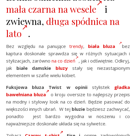
mała czarna na wesele
i
zwiewna,
długa spódnica na
lato
.
Bez względu na panujące
trendy
,
biała bluza
bez
kaptura doskonale sprawdza się w różnych sytuacjach i
stylizacjach, zarówno
na co dzień
, jak i odświętnie. Odkryj,
jak
białe damskie
bluzy
stały się niezastąpionym
elementem w szafie wielu kobiet.
Fuksjowa bluza Twist
w
opinii
stylistek
gładka
bawełniana bluza
o kroju oversize to najlepszy przepis
na modny i stylowy look na co dzień. Będzie pasować do
większości innych ubrań. W tej
bluzie
będziesz zachwycać,
ponadto jest bardzo wygodna w noszeniu i co
najważniejsze doskonale układa się na sylwetce.
Zobacz
Czarny t-shirt
Fire i
opinie zadowolonych