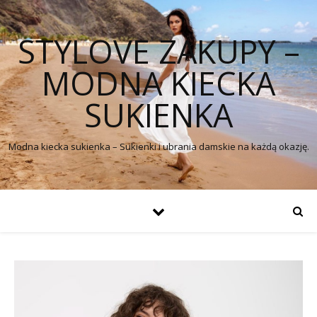
STYLOVE ZAKUPY –
MODNA KIECKA
SUKIENKA
Modna kiecka sukienka – Sukienki i ubrania damskie na każdą okazję.