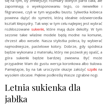
się na tym, by zmniejszyć rozmiary dolnych partii ciała, ale
zapominają o wyeksponowaniu tego, co niewielkie i
filigranowe, czyli w tym wypadku biustu. Sylwetka kobieca
powinna dążyć do symetrii, którą idealnie odzwierciedla
kształt klepsydry. Tak więc w tym celu najlepiej jest wybrać
rozkloszowane
sukienki
, które mają duże dekolty. W tym
sezonie takie właśnie modele będą modne na komunie,
chrzest albo wesele. Nasza stylistka poleca, by wybierać
najmodniejsze, pastelowe kolory. Dobrze, gdy spódnica
będzie wykonana z materiału, który nie pozwoli jej opaść, a
góra sukienki będzie bardziej zwiewna. Być może
przypadnie Wam do gustu wersja koronkowa albo tiulowa.
Pamiętajcie, by na tak uroczyste okazje założyć
szpilki
na
wysokim obcasie. Pięknie podkreślą Wasze zgrabne nogi.
Letnia sukienka dla
jabłka