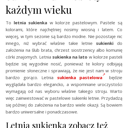
każdym wieku
To
letnia sukienka
w kolorze pastelowym. Pastele są
kolorami, które najchętniej nosimy wiosną i latem. Co
więcej, w tym sezonie są bardzo modne. Nie pozostaje nic
innego, niż wybrać właśnie takie letnie
sukienki
do
założenia na ślub brata, chrzest siostrzenicy albo komunię
córki znajomych. Letnia
sukienka na lato
w kolorze pasteli
będzie się wygodnie nosić, ponieważ te kolory odbijają
promienie słoneczne i sprawiają, że nie jest nam w stroju
bardzo gorąco. Letnia
sukienka pastelowa
będzie
wyglądała bardzo elegancko, a wspomniane uroczystości
wymagają od nas wyboru właśnie takiego stroju. Warto
więc zainwestować w pastelowe sukienki letnie. Przydadzą
się później do założenia na bardzo wiele okazji. Są bowiem
bardzo uniwersalne i ponadczasowe.
Letnia sukienka zobacz też