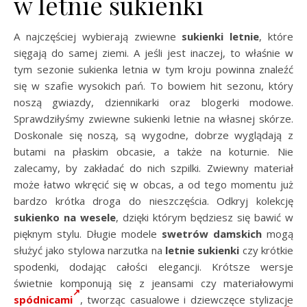
w letnie sukienki
A najczęściej wybierają zwiewne
sukienki letnie
, które
sięgają do samej ziemi. A jeśli jest inaczej, to właśnie w
tym sezonie sukienka letnia w tym kroju powinna znaleźć
się w szafie wysokich pań. To bowiem hit sezonu, który
noszą gwiazdy, dziennikarki oraz blogerki modowe.
Sprawdziłyśmy zwiewne sukienki letnie na własnej skórze.
Doskonale się noszą, są wygodne, dobrze wyglądają z
butami na płaskim obcasie, a także na koturnie. Nie
zalecamy, by zakładać do nich szpilki. Zwiewny materiał
może łatwo wkręcić się w obcas, a od tego momentu już
bardzo krótka droga do nieszczęścia. Odkryj kolekcję
sukienko na wesele
, dzięki którym będziesz się bawić w
pięknym stylu. Długie modele
swetrów damskich
mogą
służyć jako stylowa narzutka na
letnie sukienki
czy krótkie
spodenki, dodając całości elegancji. Krótsze wersje
świetnie komponują się z jeansami czy materiałowymi
spódnicami
, tworząc casualowe i dziewczęce stylizacje