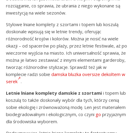
rozciąganie, co sprawia, że ubrania z niego wykonane są
inwestycją na wiele sezonów.
Stylowe lniane komplety z szortami i topem lub koszulą
doskonale wpisują się w letnie trendy, oferując
różnorodność krojów i kolorów. Można je nosić na wiele
okazji – od spacerów po plaży, przez letnie festiwale, aż po
wieczorne wyjścia na miasto. Ich uniwersalność sprawia, że
można je łatwo zestawiać z innymi elementami garderoby,
tworząc różnorodne stylizacje. Sprawdź też jak w
komplecie radzi sobie
damska bluzka oversize dekoltem w
serek
.
Letnie lniane komplety damskie z szortami
i topem lub
koszulą to także doskonały wybór dla tych, którzy cenią
sobie ekologię i zrównoważoną modę. Len jest materiałem
biodegradowalnym i ekologicznym, co czyni
go
przyjaznym
dla środowiska wyborem.