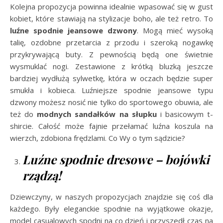
Kolejna propozycja powinna idealnie wpasować się w gust
kobiet, które stawiają na stylizacje boho, ale też retro. To
luźne spodnie jeansowe dzwony
. Mogą mieć wysoką
talię, ozdobne przetarcia z przodu i szeroką nogawkę
przykrywającą buty. Z pewnością będą one świetnie
wysmuklać nogi. Zestawione z krótką bluzką jeszcze
bardziej wydłużą sylwetkę, która w oczach będzie super
smukła i kobieca. Luźniejsze spodnie jeansowe typu
dzwony możesz nosić nie tylko do sportowego obuwia, ale
też do
modnych sandałków na słupku
i basicowym t-
shircie. Całość może fajnie przełamać luźna koszula na
wierzch, zdobiona frędzlami. Co Wy o tym sądzicie?
Luźne spodnie dresowe – bojówki
rządzą!
Dziewczyny, w naszych propozycjach znajdzie się coś dla
każdego. Były eleganckie spodnie na wyjątkowe okazje,
model casualowych spodni na co dzień i przyszedł czas na