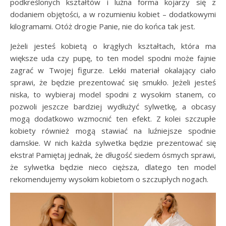
podkreślonych kształtów i luźna forma kojarzy się z
dodaniem objętości, a w rozumieniu kobiet – dodatkowymi
kilogramami. Otóż drogie Panie, nie do końca tak jest.
Jeżeli jesteś kobietą o krągłych kształtach, która ma
większe uda czy pupę, to ten model spodni może fajnie
zagrać w Twojej figurze. Lekki materiał okalający ciało
sprawi, że będzie prezentować się smukło. Jeżeli jesteś
niska, to wybieraj model spodni z wysokim stanem, co
pozwoli jeszcze bardziej wydłużyć sylwetkę, a obcasy
mogą dodatkowo wzmocnić ten efekt. Z kolei szczupłe
kobiety również mogą stawiać na luźniejsze spodnie
damskie. W nich każda sylwetka będzie prezentować się
ekstra! Pamiętaj jednak, że długość siedem ósmych sprawi,
że sylwetka będzie nieco cięższa, dlatego ten model
rekomendujemy wysokim kobietom o szczupłych nogach.