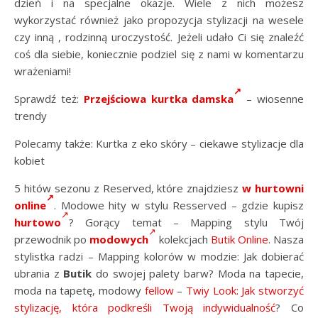
dzień i na specjalne okazje. Wiele z nich możesz
wykorzystać również jako propozycja stylizacji na wesele
czy inną , rodzinną uroczystość. Jeżeli udało Ci się znaleźć
coś dla siebie, koniecznie podziel się z nami w komentarzu
wrażeniami!
Sprawdź też:
Przejściowa kurtka damska
– wiosenne
trendy
Polecamy także: Kurtka z eko skóry – ciekawe stylizacje dla
kobiet
5 hitów sezonu z Reserved, które znajdziesz
w hurtowni
online
. Modowe hity w stylu Resserved – gdzie kupisz
hurtowo
? Gorący temat – Mapping stylu Twój
przewodnik po
modowych
kolekcjach
Butik Online
. Nasza
stylistka radzi – Mapping kolorów w modzie: Jak dobierać
ubrania z
Butik
do swojej palety barw? Moda na tapecie,
moda na tapetę, modowy
fellow
–
Twiy Look: Jak stworzyć
stylizację, która podkreśli Twoją indywidualność
? Co