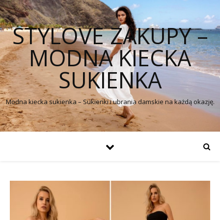
STYLOVE ZAKUPY –
MODNA KIECKA
SUKIENKA
Modna kiecka sukienka – Sukienki i ubrania damskie na każdą okazję.