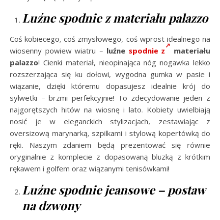
Luźne spodnie z materiału palazzo
Coś kobiecego, coś zmysłowego, coś wprost idealnego na
wiosenny powiew wiatru –
luźne
spodnie z
materiału
palazzo
! Cienki materiał, nieopinająca nóg nogawka lekko
rozszerzająca się ku dołowi, wygodna gumka w pasie i
wiązanie, dzięki któremu dopasujesz idealnie krój do
sylwetki – brzmi perfekcyjnie! To zdecydowanie jeden z
najgorętszych hitów na wiosnę i lato. Kobiety uwielbiają
nosić je w eleganckich stylizacjach, zestawiając z
oversizową marynarką, szpilkami i stylową kopertówką do
ręki. Naszym zdaniem będą prezentować się równie
oryginalnie z komplecie z dopasowaną bluzką z krótkim
rękawem i golfem oraz wiązanymi tenisówkami!
Luźne spodnie jeansowe – postaw
na dzwony