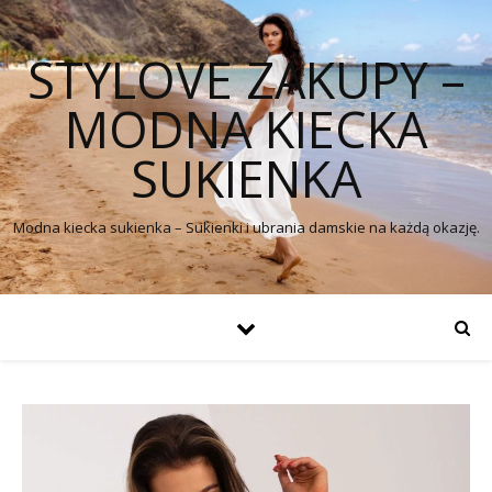
STYLOVE ZAKUPY –
MODNA KIECKA
SUKIENKA
Modna kiecka sukienka – Sukienki i ubrania damskie na każdą okazję.