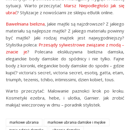
sytuacji. Warto przeczytać
Marsz Niepodległości Jak się
ubrać
? Stylizacje z nowościami ze sklepu eButik online.
Bawełniana bielizna
, Jakie majtki są najzdrowsze? Z jakiego
materiału są najlepsze majtki? Z jakiego materiału powinny
być majtki? Jaki rodzaj majtek jest najwygodniejszy?
Stylistka poleca:
Przesądy sylwestrowe związane z modą –
znacie je
? Polecana ekskluzywna bielizna damska,
eleganckie body damskie do spódnicy i nie tylko. Fajne
body z koronki, eleganckie body damskie do spodni – gdzie
kupić? victoria’s secret, victoria secret, esotiq, gatta, etam,
triumph, tezenis, tchibo, intimissimi, dzien kobiet, tous.
Warto przeczytać: Malowanie paznokci krok po kroku.
Kosmetyki ezebra, hebe, i ulotka, Garnier. Jak zrobić
makijaż wieczorowy w dmu – poradnik stylistek.
markowe ubrania
markowe ubrania damskie i męskie