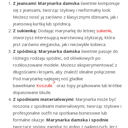
Z jeansami:
Marynarka damska
świetnie komponuje
się z jeansami, tworząc stylowy i nieformalny look.
Możesz nosić ją zarówno z klasycznymi dżinsami, jak i
jeansową kurtką lub spódnicą.
Z sukienką:
Dodając marynarkę do letniej
sukienki
,
stworzysz interesującą warstwową stylizację, która
jest zarówno elegancka, jak i niezwykle kobieca.
Z spódnicą:
Marynarka damska
świetnie pasuje do
różnego rodzaju spódnic, od ołówkowych po
rozkloszowane modele. Możesz eksperymentować z
długościami i krojami, aby znaleźć idealne połączenie.
Pod marynarkę najlepiej noś gładkie
bawełniane
Koszulki
oraz topy prążkowane lub krótkie
dopasowane bluzki.
Z spodniami materiałowymi:
Marynarka może być
noszona z spodniami materiałowymi, tworząc stylowe i
profesjonalne outfit na spotkania biznesowe lub
formalne okazje.
Marynarka damska i spodnie
tworzące spójny garnitur to jedno z najlepszych, lecz