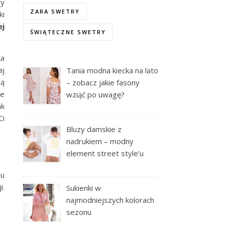
ry
ZARA SWETRY
ki
ej
ŚWIĄTECZNE SWETRY
ka
aj
Tania modna kiecka na lato
ją
– zobacz jakie fasony
ie
wziąć po uwagę?
ak
Ci
Bluzy damskie z
nadrukiem – modny
element street style’u
nu
i.
Sukienki w
najmodniejszych kolorach
sezonu