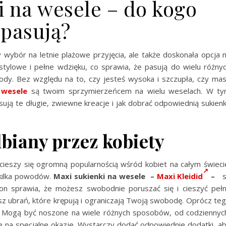
i na wesele – do kogo
pasują?
 wybór na letnie plażowe przyjęcia, ale także doskonała opcja 
stylowe i pełne wdzięku, co sprawia, że pasują do wielu różny
ody. Bez względu na to, czy jesteś wysoka i szczupła, czy ma
 wesele
są twoim sprzymierzeńcem na wielu weselach. W t
sują te długie, zwiewne kreacje i jak dobrać odpowiednią sukien
biany przez kobiety
ieszy się ogromną popularnością wśród kobiet na całym świeci
 kilka powodów.
Maxi sukienki na wesele –
Maxi Kleidid
–
son sprawia, że możesz swobodnie poruszać się i cieszyć peł
bisz ubrań, które krępują i ograniczają Twoją swobodę. Oprócz te
ji. Mogą być noszone na wiele różnych sposobów, od codziennyc
je na specjalne okazje. Wystarczy dodać odpowiednie dodatki, a