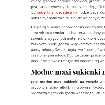
kolory, głębokie odcienie czerwieni, granatu, 
jest zarezerwowany dla panny młodej. Jeśli 
lub
sukienki z rozcięciem
na nodze będą do
muszą być naturalnie długie, ale nie na tyle, 
Uzupełnij sukienkę odpowiednimi dodatkami, t
–
torebka damska
– , biżuteria i ozdoby 
sukienki z wygodnych materiałów, które pozw
zazwyczaj wiele godzin, więc komfort jest w
panny młodej. Światła będa zwrócone główni
często jak pan młody. Dobrze zatem prezentow
poczuć się pewnie i elegancko podczas tej wa
Modne maxi sukienki 
Jakie
modne maxi sukienki na wesele
wa
proponuje sklep eButik i hurtownia
Factor
Sprawdzą się tak dla gościa weselnego, jak i d