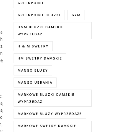
GREENPOINT
GREENPOINT BLUZKI
GYM
H&M BLUZKI DAMSKIE
na
WYPRZEDAŻ
ch
sz
H & M SWETRY
ym
HM SWETRY DAMSKIE
kę
MANGO BLUZY
MANGO UBRANIA
MARKOWE BLUZKI DAMSKIE
e.
WYPRZEDAŻ
są
ną
MARKOWE BLUZY WYPRZEDAŻE
go
h,
MARKOWE SWETRY DAMSKIE
by