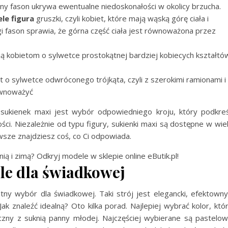
ny fason ukrywa ewentualne niedoskonałości w okolicy brzucha.
ele figura
gruszki, czyli kobiet, które mają wąską górę ciała i
 fason sprawia, że górna część ciała jest równoważona przez
ją kobietom o sylwetce prostokątnej bardziej kobiecych kształtó
 o sylwetce odwróconego trójkąta, czyli z szerokimi ramionami i
równoważyć
sukienek maxi jest wybór odpowiedniego kroju, który podkreś
ści. Niezależnie od typu figury, sukienki maxi są dostępne w wie
wsze znajdziesz coś, co Ci odpowiada.
ią i zimą? Odkryj modele w sklepie online eButik.pl!
le dla świadkowej
tny wybór dla świadkowej. Taki strój jest elegancki, efektowny
Jak znaleźć idealną? Oto kilka porad. Najlepiej wybrać kolor, któ
yczny z suknią panny młodej. Najczęściej wybierane są pastelo