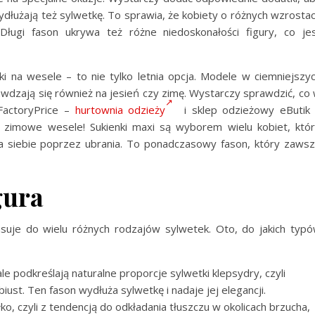
ydłużają też sylwetkę. To sprawia, że kobiety o różnych wzrosta
ugi fason ukrywa też różne niedoskonałości figury, co je
nki na wesele
– to nie tylko letnia opcja. Modele w ciemniejszy
rawdzają się również na jesień czy zimę. Wystarczy sprawdzić, co
FactoryPrice –
hurtownia odzieży
i sklep odzieżowy eButik
a zimowe wesele! Sukienki maxi są wyborem wielu kobiet, któ
nia siebie poprzez ubrania. To ponadczasowy fason, który zaws
gura
pasuje do wielu różnych rodzajów sylwetek. Oto, do jakich typ
e podkreślają naturalne proporcje sylwetki klepsydry, czyli
 biust. Ten fason wydłuża sylwetkę i nadaje jej elegancji.
łko, czyli z tendencją do odkładania tłuszczu w okolicach brzucha,