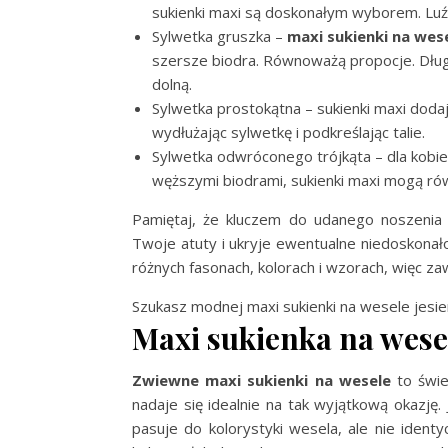
sukienki maxi są doskonałym wyborem. Luź
Sylwetka gruszka –
maxi sukienki na wes
szersze biodra. Równoważą propocje. Długi
dolną.
Sylwetka prostokątna – sukienki maxi doda
wydłużając sylwetkę i podkreślając talie.
Sylwetka odwróconego trójkąta – dla kobiet
węższymi biodrami, sukienki maxi mogą 
Pamiętaj, że kluczem do udanego noszenia 
Twoje atuty i ukryje ewentualne niedoskonało
różnych fasonach, kolorach i wzorach, więc za
Szukasz modnej maxi sukienki na wesele jesien
Maxi sukienka na wese
Zwiewne maxi sukienki na wesele
to świe
nadaje się idealnie na tak wyjątkową okazję. 
pasuje do kolorystyki wesela, ale nie ident