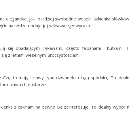
 na eleganckie, jak i bardziej swobodne wesela. Sukienka ołówko
ięcie na nodze dodaje jej seksownego wyrazu.
ją się opadającymi rękawami, często falbanami i bufkami. 
się z letnimi weselnymi uroczystościami.
ów. Często mają rękawy typu dzwonek i długą spódnicę. To ideal
eformalnym charakterze.
 sukienka z cekinami na pewno Cię zainteresuje. To idealny wybór 