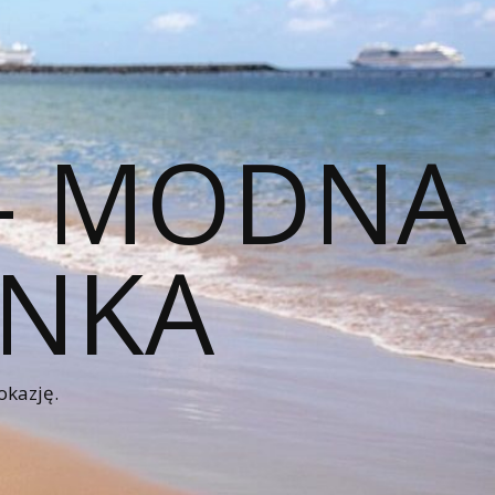
 – MODNA
ENKA
okazję.