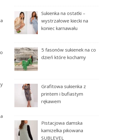
Sukienka na ostatki –
wa
wystrzałowe kiecki na
koniec karnawału
5 fasonów sukienek na co
To
dzień które kochamy
ny
Grafitowa sukienka z
printem i bufiastym
rękawem
na
Pistacjowa damska
kamizelka pikowana
SUBLEVEL