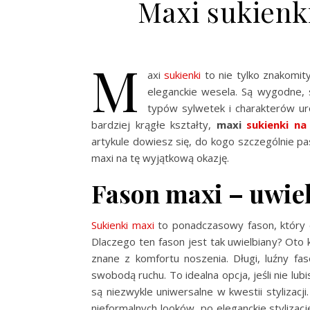
Maxi sukienk
M
axi
sukienki
to nie tylko znakomity
eleganckie wesela. Są wygodne, 
typów sylwetek i charakterów ur
bardziej krągłe kształty,
maxi
sukienki na
artykule dowiesz się, do kogo szczególnie pa
maxi na tę wyjątkową okazję.
Fason maxi – uwiel
Sukienki maxi
to ponadczasowy fason, który c
Dlaczego ten fason jest tak uwielbiany? Oto
znane z komfortu noszenia. Długi, luźny fa
swobodą ruchu. To idealna opcja, jeśli nie lu
są niezwykle uniwersalne w kwestii stylizac
nieformalnych looków, po eleganckie stylizac