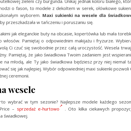
butelkowej zieleni czy burgunda. Unikaj jednak koloru białego, któ
chodzi o fason, to modele z dekoltem w serek, ołówkowe sukien
skonałym wyborem.
Maxi sukienki na wesele dla świadkow
żeby przeszkadzała w tańczeniu i poruszaniu się.
akimi jak eleganckie buty na obcasie, kopertówka lub mała toreb
do włosów. Pamiętaj o odpowiednim makijażu i fryzurze. Wybier
olą Ci czuć się swobodnie przez całą uroczystość. Wesela trwa
ażny. Pamiętaj, że jako świadkowa Twoim zadaniem jest wspieran
e na młodą, ale Ty jako świadkowa będziesz przy niej niemal t
ać się jak najlepiej. Wybór odpowiedniej maxi sukienki pozwoli 
żnej ceremonii.
na wesele
rto wybrać w tym sezonie? Najlepsze modele każdego sezo
yPrice –
sprzedaż e-hurtowo
. Oto kilka ciekawych propozycj
la świadkowej.