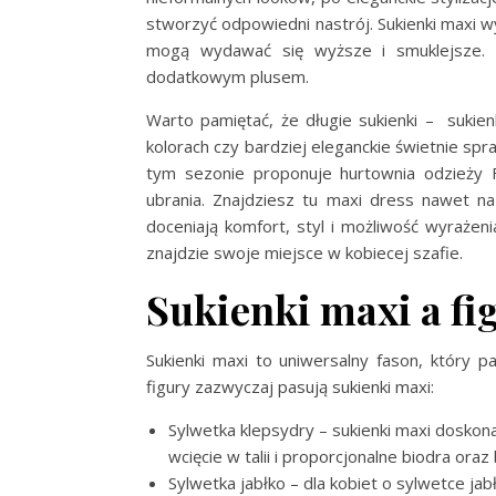
stworzyć odpowiedni nastrój. Sukienki maxi w
mogą wydawać się wyższe i smuklejsze. Dł
dodatkowym plusem.
Warto pamiętać, że długie sukienki –
sukie
kolorach czy bardziej eleganckie świetnie sp
tym sezonie proponuje hurtownia odzieży
ubrania. Znajdziesz tu maxi dress nawet n
doceniają komfort, styl i możliwość wyraże
znajdzie swoje miejsce w kobiecej szafie.
Sukienki maxi a fi
Sukienki maxi to uniwersalny fason, który 
figury zazwyczaj pasują sukienki maxi:
Sylwetka klepsydry – sukienki maxi doskonal
wcięcie w talii i proporcjonalne biodra oraz
Sylwetka jabłko – dla kobiet o sylwetce jab