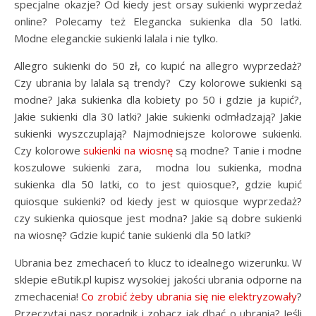
specjalne okazje? Od kiedy jest orsay sukienki wyprzedaż
online? Polecamy też Elegancka sukienka dla 50 latki.
Modne eleganckie sukienki lalala i nie tylko.
Allegro sukienki do 50 zł, co kupić na allegro wyprzedaż?
Czy ubrania by lalala są trendy? Czy kolorowe sukienki są
modne? Jaka sukienka dla kobiety po 50 i gdzie ja kupić?,
Jakie sukienki dla 30 latki? Jakie sukienki odmładzają? Jakie
sukienki wyszczuplają? Najmodniejsze kolorowe sukienki.
Czy kolorowe
sukienki na wiosnę
są modne? Tanie i modne
koszulowe sukienki zara, modna lou sukienka, modna
sukienka dla 50 latki, co to jest quiosque?, gdzie kupić
quiosque sukienki? od kiedy jest w quiosque wyprzedaż?
czy sukienka quiosque jest modna? Jakie są dobre sukienki
na wiosnę? Gdzie kupić tanie sukienki dla 50 latki?
Ubrania bez zmechaceń to klucz to idealnego wizerunku. W
sklepie eButik.pl kupisz wysokiej jakości ubrania odporne na
zmechacenia!
Co zrobić żeby ubrania się nie elektryzowały
?
Przeczytaj nasz poradnik i zobacz jak dbać o ubrania? Jeśli