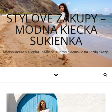
STYLOVE ZAKUPY –
MODNA KIECKA
SUKIENKA
Modna kiecka sukienka – Sukienki i ubrania damskie na każdą okazję.