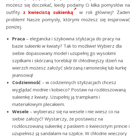
możesz się doczekać, kiedy podamy Ci kilka pomysłów na
outfity
z kwiecistą sukienką
w roli głównej? Żaden
problem! Nasze pomysły, którymi możesz się inspirować
poniżej.
Praca
– elegancka i szykowna stylizacja do pracy na
bazie sukienki w kwiaty? Tak to możliwe! Wybierz dla
siebie dopasowany model i uzupełnij go wysokimi
szpilkami i skórzaną torebką! W chłodniejszy dzień na
wierzch możesz założyć skórzaną ramoneskę lub kurkę
jeansową!
Codzienność
– w codziennych stylizacjach chcesz
wyglądać modnie i kobieco? Postaw na rozkloszowaną
sukienkę z kwiaty. Uzupełnij ją trampkami i
materiałowym plecakiem.
Wesele
– wybierasz się na wesele i nie wiesz co na
siebie założyć? Wystarczy, że postawisz na
rozkloszowaną sukienkę z paskiem o kwiecistym princie i
uzupełnisz ją sandałami na szpilce. W chłodne wieczory