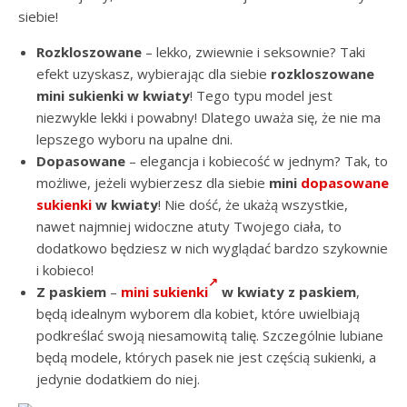
siebie!
Rozkloszowane
– lekko, zwiewnie i seksownie? Taki
efekt uzyskasz, wybierając dla siebie
rozkloszowane
mini sukienki w kwiaty
! Tego typu model jest
niezwykle lekki i powabny! Dlatego uważa się, że nie ma
lepszego wyboru na upalne dni.
Dopasowane
– elegancja i kobiecość w jednym? Tak, to
możliwe, jeżeli wybierzesz dla siebie
mini
dopasowane
sukienki
w kwiaty
! Nie dość, że ukażą wszystkie,
nawet najmniej widoczne atuty Twojego ciała, to
dodatkowo będziesz w nich wyglądać bardzo szykownie
i kobieco!
Z paskiem
–
mini sukienki
w kwiaty z paskiem
,
będą idealnym wyborem dla kobiet, które uwielbiają
podkreślać swoją niesamowitą talię. Szczególnie lubiane
będą modele, których pasek nie jest częścią sukienki, a
jedynie dodatkiem do niej.