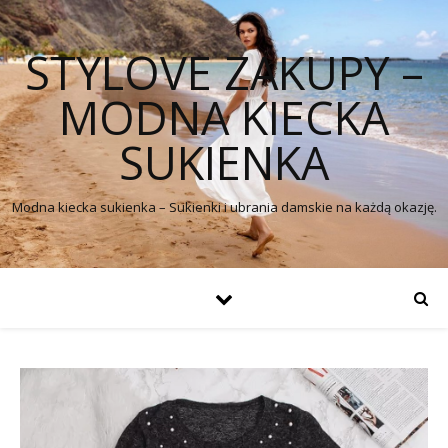
STYLOVE ZAKUPY –
MODNA KIECKA
SUKIENKA
Modna kiecka sukienka – Sukienki i ubrania damskie na każdą okazję.