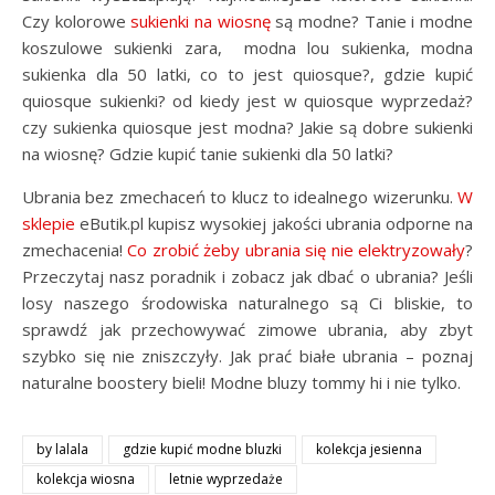
Czy kolorowe
sukienki na wiosnę
są modne? Tanie i modne
koszulowe sukienki zara, modna lou sukienka, modna
sukienka dla 50 latki, co to jest quiosque?, gdzie kupić
quiosque sukienki? od kiedy jest w quiosque wyprzedaż?
czy sukienka quiosque jest modna? Jakie są dobre sukienki
na wiosnę? Gdzie kupić tanie sukienki dla 50 latki?
Ubrania bez zmechaceń to klucz to idealnego wizerunku.
W
sklepie
eButik.pl kupisz wysokiej jakości ubrania odporne na
zmechacenia!
Co zrobić żeby ubrania się nie elektryzowały
?
Przeczytaj nasz poradnik i zobacz jak dbać o ubrania? Jeśli
losy naszego środowiska naturalnego są Ci bliskie, to
sprawdź jak przechowywać zimowe ubrania, aby zbyt
szybko się nie zniszczyły. Jak prać białe ubrania – poznaj
naturalne boostery bieli! Modne bluzy tommy hi i nie tylko.
by lalala
gdzie kupić modne bluzki
kolekcja jesienna
kolekcja wiosna
letnie wyprzedaże