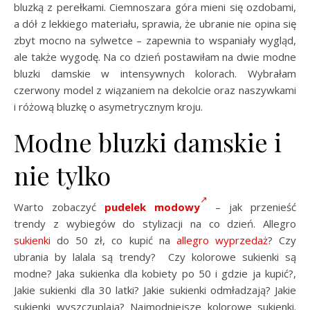
bluzką z perełkami. Ciemnoszara góra mieni się ozdobami,
a dół z lekkiego materiału, sprawia, że ubranie nie opina się
zbyt mocno na sylwetce – zapewnia to wspaniały wygląd,
ale także wygodę. Na co dzień postawiłam na dwie modne
bluzki damskie w intensywnych kolorach. Wybrałam
czerwony model z wiązaniem na dekolcie oraz naszywkami
i różową bluzkę o asymetrycznym kroju.
Modne bluzki damskie i
nie tylko
Warto zobaczyć
pudelek modowy
– jak przenieść
trendy z wybiegów do stylizacji na co dzień. Allegro
sukienki
do 50 zł, co kupić na
allegro wyprzedaż
? Czy
ubrania by lalala są trendy? Czy kolorowe sukienki są
modne? Jaka sukienka dla kobiety po 50 i gdzie ja kupić?,
Jakie sukienki dla 30 latki? Jakie sukienki odmładzają? Jakie
sukienki wyszczuplają? Najmodniejsze kolorowe sukienki.