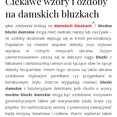
Ciekawe wzory i ozdoby
na damskich bluzkach
Jakie zdobienia królują na
damskich bluzkach
?
Modne
bluzki damskie
mogą mieć nadruki, napisy lub naszywki –
te ozdoby doskonale wpisują się w trend personalizacji.
Popularne są również wiązane dekolty oraz stylowe
wycięcia w różnych miejscach ubrania. Dużym
zainteresowaniem cieszą się w dalszym ciągu
bluzki
z
falbanami i obniżoną linią ramion oraz łączące obie te opcje
dekolty hiszpańskie. Hitem tego sezonu są także ubrania
ozdobione stylowymi perełkami czy przypinkami w
komiksowym stylu. Dobrze wyglądają również
bluzki
damskie
z biżuteryjnymi dekoltami. Jeśli chodzi o wzory
modne bluzki damskie
mogą być ozdobione motywami
geometrycznymi takimi jak marynarskie paski, krata czy
pepitka. Do nadchodzącej wiosny z pewnością nawiązywać
będą motywy kwiatowe i roślinne. Warto wybierać także