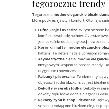
tegoroczne trendy
Tegoroczne
modne eleganckie bluzki damsk
które podkreślają styl i komfort. Oto najważnie
Luźne kroje i oversize
: W tym sezonie ba
komfort i swobodę ruchów. Oversize’owe 
jednocześnie dodają stylizacji nowoczesn
Koronki i hafty
:
modne eleganckie bluz
haftami. Te detale nadają ubraniom romant
Asymetryczne cięcia
:
modne eleganckie
nietypowymi krojami są bardzo trendy. Dod
oryginalnie i nowocześnie.
Falbany i plisowania
: Te elementy są wy
objętości i ruchu bluzkom, co jest idealne 
Dekolty w serek i łódka
: Dekolty w ser
dekolty typu łódka dodają elegancji i klas
Rękawy typu bishop i dzwonek
: Rękawy
sezonu. Dodają one bluzkom elegancji i spr