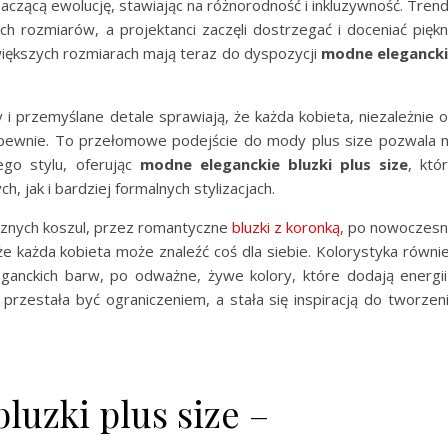
aczącą ewolucję, stawiając na różnorodność i inkluzywność. Tren
ch rozmiarów, a projektanci zaczęli dostrzegać i doceniać pięk
większych rozmiarach mają teraz do dyspozycji
modne eleganck
 i przemyślane detale sprawiają, że każda kobieta, niezależnie 
 pewnie. To przełomowe podejście do mody plus size pozwala 
ego stylu, oferując
modne eleganckie bluzki plus size
, któ
 jak i bardziej formalnych stylizacjach.
znych koszul, przez romantyczne
bluzki z koronką
, po nowoczes
e każda kobieta może znaleźć coś dla siebie. Kolorystyka równi
ganckich barw, po odważne, żywe kolory, które dodają energii
e przestała być ograniczeniem, a stała się inspiracją do tworzen
luzki plus size –