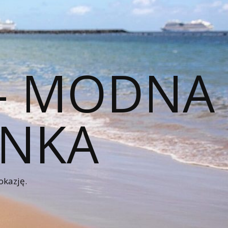
 – MODNA
ENKA
okazję.