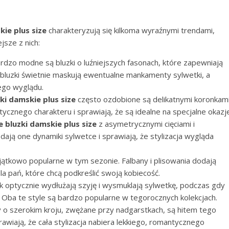
ie plus size
charakteryzują się kilkoma wyraźnymi trendami,
jsze z nich:
rdzo modne są bluzki o luźniejszych fasonach, które zapewniają
bluzki świetnie maskują ewentualne mankamenty sylwetki, a
ego wyglądu.
ki damskie plus size
często ozdobione są delikatnymi koronkami
ycznego charakteru i sprawiają, że są idealne na specjalne okazj
 bluzki damskie plus size
z asymetrycznymi cięciami i
ają one dynamiki sylwetce i sprawiają, że stylizacja wygląda
jątkowo popularne w tym sezonie. Falbany i plisowania dodają
dla pań, które chcą podkreślić swoją kobiecość.
ek optycznie wydłużają szyję i wysmuklają sylwetkę, podczas gdy
y. Oba te style są bardzo popularne w tegorocznych kolekcjach.
 o szerokim kroju, zwężane przy nadgarstkach, są hitem tego
awiają, że cała stylizacja nabiera lekkiego, romantycznego