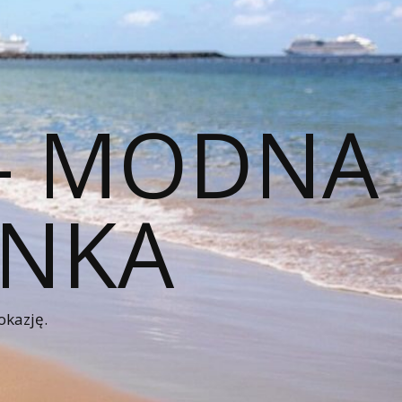
 – MODNA
ENKA
okazję.