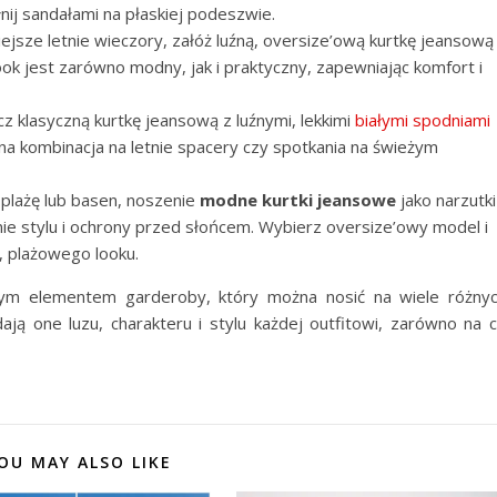
nij sandałami na płaskiej podeszwie.
iejsze letnie wieczory, załóż luźną, oversize’ową kurtkę jeansową
ook jest zarówno modny, jak i praktyczny, zapewniając komfort i
z klasyczną kurtkę jeansową z luźnymi, lekkimi
białymi spodniami
na kombinacja na letnie spacery czy spotkania na świeżym
 plażę lub basen, noszenie
modne kurtki jeansowe
jako narzutki
ie stylu i ochrony przed słońcem. Wybierz oversize’owy model i
 plażowego looku.
m elementem garderoby, który można nosić na wiele różny
ają one luzu, charakteru i stylu każdej outfitowi, zarówno na 
OU MAY ALSO LIKE