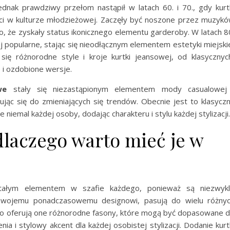
ednak prawdziwy przełom nastąpił w latach 60. i 70., gdy kurt
ci w kulturze młodzieżowej. Zaczęły być noszone przez muzyk
o, że zyskały status ikonicznego elementu garderoby. W latach 8
iej popularne, stając się nieodłącznym elementem estetyki miejski
ię różnorodne style i kroje kurtki jeansowej, od klasycznyc
 i ozdobione wersje.
we
stały się niezastąpionym elementem mody casualowej
jąc się do zmieniających się trendów. Obecnie jest to klasycz
 niemal każdej osoby, dodając charakteru i stylu każdej stylizacji.
dlaczego warto mieć je w
ałym elementem w szafie każdego, ponieważ są niezwyk
i swojemu ponadczasowemu designowi, pasują do wielu różny
adto oferują one różnorodne fasony, które mogą być dopasowane 
a i stylowy akcent dla każdej osobistej stylizacji. Dodanie kurt