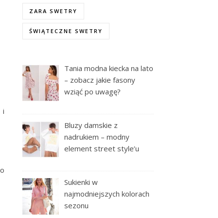
ZARA SWETRY
ŚWIĄTECZNE SWETRY
Tania modna kiecka na lato
– zobacz jakie fasony
e
wziąć po uwagę?
 i
Bluzy damskie z
nadrukiem – modny
element street style’u
to
Sukienki w
najmodniejszych kolorach
sezonu