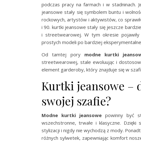
podczas pracy na farmach i w stadninach. J
jeansowe stały się symbolem buntu i wolnoś
rockowych, artystów i aktywistów, co sprawił
i 90. kurtki jeansowe stały się jeszcze bardz
i streetwearowej. W tym okresie pojawiły s
prostych modeli po bardziej eksperymentalne
Od tamtej pory
modne kurtki jeanso
streetwearowej, stale ewoluując i dostosowu
element garderoby, który znajduje się w szafie
Kurtki jeansowe – 
swojej szafie?
Modne kurtki jeansowe
powinny być st
wszechstronne, trwałe i klasyczne. Dzięk
stylizacji i nigdy nie wychodzą z mody. Pon
różnych sylwetek, zapewniając komfort noszeni