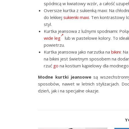
spódnicą w kwiatowy wzór, a całość uzupeł
Oversize kurtka z sukienką maxi: Na chłodn
do lekkiej
sukienki maxi
. Ten kontrastowy l
styl.
Kurtka jeansowa z luźnymi spodniami: Połąc
wide leg
lub w pastelowe kolory. To ideal
powietrzu.
Kurtka jeansowa jako narzutka na
bikini
: Na
na bikini jest świetnym sposobem na dodan
rzuć
go
na kostium kąpielowy dla modnego,
Modne kurtki jeansowe
są wszechstronny
sposobów, nawet w letnich stylizacjach. Dod
dzień, jak i na specjalne okazje.
Y