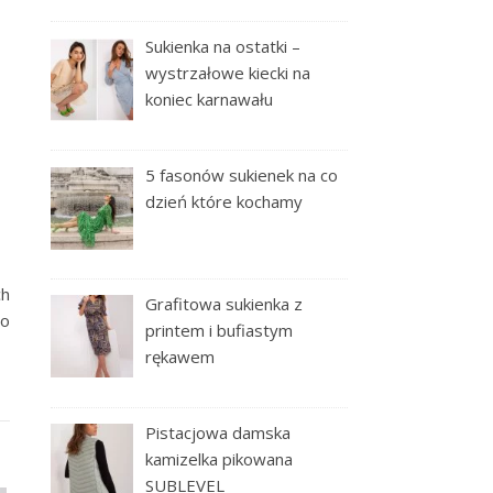
Sukienka na ostatki –
wystrzałowe kiecki na
koniec karnawału
5 fasonów sukienek na co
dzień które kochamy
ch
Grafitowa sukienka z
co
printem i bufiastym
rękawem
Pistacjowa damska
kamizelka pikowana
SUBLEVEL