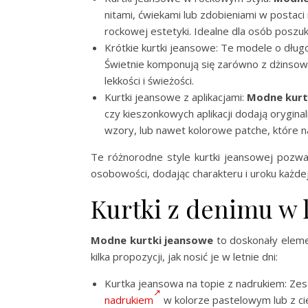
nitami, ćwiekami lub zdobieniami w postaci
rockowej estetyki. Idealne dla osób poszuku
Krótkie kurtki jeansowe: Te modele o długo
Świetnie komponują się zarówno z dżinsowym
lekkości i świeżości.
Kurtki jeansowe z aplikacjami:
Modne kurt
czy kieszonkowych aplikacji dodają orygin
wzory, lub nawet kolorowe patche, które n
Te różnorodne style kurtki jeansowej pozwa
osobowości, dodając charakteru i uroku każdej s
Kurtki z denimu w l
Modne kurtki jeansowe
to doskonały element
kilka propozycji, jak nosić je w letnie dni:
Kurtka jeansowa na topie z nadrukiem: Ze
nadrukiem
w kolorze pastelowym lub z ci