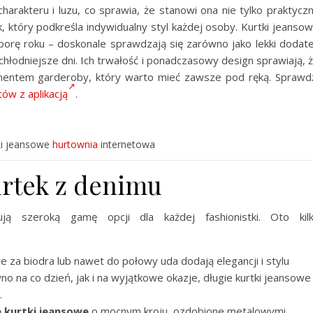
arakteru i luzu, co sprawia, że stanowi ona nie tylko praktycz
 który podkreśla indywidualny styl każdej osoby. Kurtki jeanso
porę roku – doskonale sprawdzają się zarówno jako lekki dodat
w chłodniejsze dni. Ich trwałość i ponadczasowy design sprawiają, 
ementem garderoby, który warto mieć zawsze pod ręką. Sprawd
tów z aplikacją
.
ki jeansowe
hurtownia
internetowa
rtek z denimu
ą szeroką gamę opcji dla każdej fashionistki. Oto kil
e za biodra lub nawet do połowy uda dodają elegancji i stylu
wno na co dzień, jak i na wyjątkowe okazje, długie kurtki jeansowe
.
 kurtki jeansowe
o mocnym kroju, ozdobione metalowymi