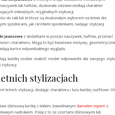
 naszywek lub haftów, doskonale odzwierciedlają charakter
jących odważnych, oryginalnych stylizacji.
ści do talii lub krótsze są doskonałym wyborem na letnie dni.
i spódnicami, jak i krótkimi spodenkami, nadając stylizacji
ki jeansowe
z dodatkami w postaci naszywek, haftów, przetarć
alności i charakteru. Mogą to być kwiatowe motywy, geometryczn
adają kurtce indywidualnego wyglądu.
lają każdej osobie znaleźć model odpowiedni dla swojego stylu
tylizacji.
etnich stylizacjach
 letnich stylizacji, dodając charakteru i luzu każdej outfitowi. O
staw dżinsową kurtkę z lekkim, bawełnianym
damskim topem z
ekawym nadrukiem. Połącz to ze szortami dżinsowymi lub