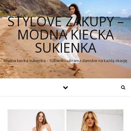
STYLOVE ZAKUPY –
MODNA KIECKA
SUKIENKA
Modna kiecka sukienka – Sukienki i ubrania damskie na każdą okazję.