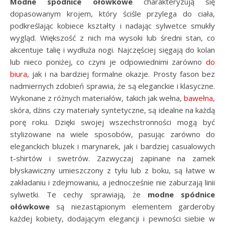
Modne spódnice ołówkowe
charakteryzują się
dopasowanym krojem, który ściśle przylega do ciała,
podkreślając kobiece kształty i nadając sylwetce smukły
wygląd. Większość z nich ma wysoki lub średni stan, co
akcentuje talię i wydłuża nogi. Najczęściej sięgają do kolan
lub nieco poniżej, co czyni je odpowiednimi zarówno
do
biura
, jak i na bardziej formalne okazje. Prosty fason bez
nadmiernych zdobień sprawia, że są eleganckie i klasyczne.
Wykonane z różnych materiałów, takich jak wełna,
bawełna
,
skóra, dżins czy materiały syntetyczne, są idealne na każdą
porę roku. Dzięki swojej wszechstronności mogą być
stylizowane na wiele sposobów, pasując zarówno do
eleganckich bluzek i marynarek, jak i bardziej casualowych
t-shirtów i swetrów. Zazwyczaj zapinane na zamek
błyskawiczny umieszczony z tyłu lub z boku, są łatwe w
zakładaniu i zdejmowaniu, a jednocześnie nie zaburzają linii
sylwetki. Te cechy sprawiają, że
modne spódnice
ołówkowe
są niezastąpionym elementem garderoby
każdej kobiety, dodającym elegancji i pewności siebie w