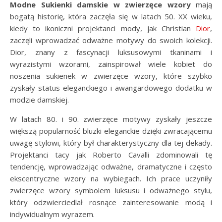
Modne Sukienki damskie w zwierzęce wzory
mają
bogatą historię, która zaczęła się w latach 50. XX wieku,
kiedy to ikoniczni projektanci mody, jak Christian
Dior
,
zaczęli wprowadzać odważne motywy do swoich kolekcji.
Dior, znany z fascynacji luksusowymi tkaninami i
wyrazistymi wzorami, zainspirował wiele kobiet do
noszenia sukienek w zwierzęce wzory, które szybko
zyskały status eleganckiego i awangardowego dodatku w
modzie damskiej.
W latach 80. i 90. zwierzęce motywy zyskały jeszcze
większą popularność bluzki eleganckie dzięki zwracającemu
uwagę stylowi, który był charakterystyczny dla tej dekady.
Projektanci tacy jak Roberto Cavalli zdominowali tę
tendencję, wprowadzając odważne, dramatyczne i często
ekscentryczne wzory na wybiegach. Ich prace uczyniły
zwierzęce wzory symbolem luksusu i odważnego stylu,
który odzwierciedlał rosnące zainteresowanie modą i
indywidualnym wyrazem.