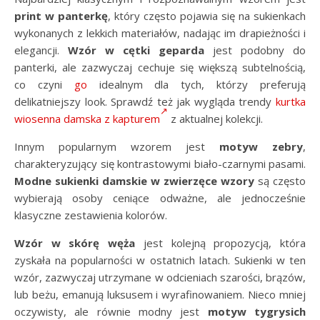
print w panterkę
, który często pojawia się na sukienkach
wykonanych z lekkich materiałów, nadając im drapieżności i
elegancji.
Wzór w cętki geparda
jest podobny do
panterki, ale zazwyczaj cechuje się większą subtelnością,
co czyni
go
idealnym dla tych, którzy preferują
delikatniejszy look. Sprawdź też jak wygląda trendy
kurtka
wiosenna damska z kapturem
z aktualnej kolekcji.
Innym popularnym wzorem jest
motyw zebry
,
charakteryzujący się kontrastowymi biało-czarnymi pasami.
Modne sukienki damskie w zwierzęce wzory
są często
wybierają osoby ceniące odważne, ale jednocześnie
klasyczne zestawienia kolorów.
Wzór w skórę węża
jest kolejną propozycją, która
zyskała na popularności w ostatnich latach. Sukienki w ten
wzór, zazwyczaj utrzymane w odcieniach szarości, brązów,
lub beżu, emanują luksusem i wyrafinowaniem. Nieco mniej
oczywisty, ale równie modny jest
motyw tygrysich