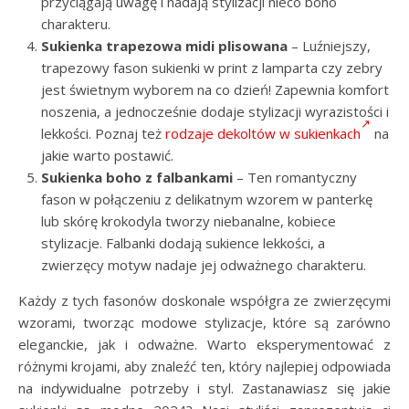
przyciągają uwagę i nadają stylizacji nieco boho
charakteru.
Sukienka trapezowa
midi plisowana
– Luźniejszy,
trapezowy fason sukienki w print z lamparta czy zebry
jest świetnym wyborem na co dzień! Zapewnia komfort
noszenia, a jednocześnie dodaje stylizacji wyrazistości i
lekkości. Poznaj też
rodzaje dekoltów w sukienkach
na
jakie warto postawić.
Sukienka boho z falbankami
– Ten romantyczny
fason w połączeniu z delikatnym wzorem w panterkę
lub skórę krokodyla tworzy niebanalne, kobiece
stylizacje. Falbanki dodają sukience lekkości, a
zwierzęcy motyw nadaje jej odważnego charakteru.
Każdy z tych fasonów doskonale współgra ze zwierzęcymi
wzorami, tworząc modowe stylizacje, które są zarówno
eleganckie, jak i odważne. Warto eksperymentować z
różnymi krojami, aby znaleźć ten, który najlepiej odpowiada
na indywidualne potrzeby i styl. Zastanawiasz się jakie