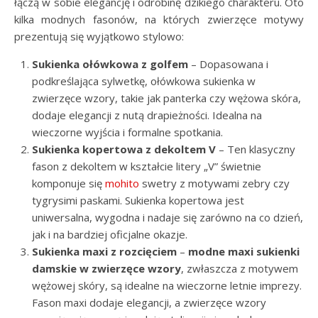
łączą w sobie elegancję i odrobinę dzikiego charakteru. Oto
kilka modnych fasonów, na których zwierzęce motywy
prezentują się wyjątkowo stylowo:
Sukienka ołówkowa
z golfem
– Dopasowana i
podkreślająca sylwetkę, ołówkowa sukienka w
zwierzęce wzory, takie jak panterka czy wężowa skóra,
dodaje elegancji z nutą drapieżności. Idealna na
wieczorne wyjścia i formalne spotkania.
Sukienka kopertowa
z dekoltem V
– Ten klasyczny
fason z dekoltem w kształcie litery „V” świetnie
komponuje się
mohito
swetry z motywami zebry czy
tygrysimi paskami. Sukienka kopertowa jest
uniwersalna, wygodna i nadaje się zarówno na co dzień,
jak i na bardziej oficjalne okazje.
Sukienka maxi
z rozcięciem
–
modne maxi sukienki
damskie w zwierzęce wzory
, zwłaszcza z motywem
wężowej skóry, są idealne na wieczorne letnie imprezy.
Fason maxi dodaje elegancji, a zwierzęce wzory