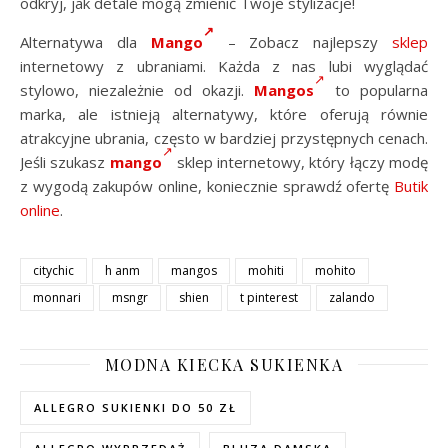
odkryj, jak detale mogą zmienić Twoje stylizacje!
Alternatywa dla
Mango
– Zobacz najlepszy
sklep
internetowy z ubraniami. Każda z nas lubi wyglądać
stylowo, niezależnie od okazji.
Mangos
to popularna
marka, ale istnieją alternatywy, które oferują równie
atrakcyjne ubrania, często w bardziej przystępnych cenach.
Jeśli szukasz
mango
sklep internetowy, który łączy modę
z wygodą zakupów online, koniecznie sprawdź ofertę
Butik
online
.
citychic
h anm
mangos
mohiti
mohito
monnari
msngr
shien
t pinterest
zalando
MODNA KIECKA SUKIENKA
ALLEGRO SUKIENKI DO 50 ZŁ