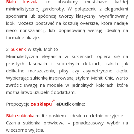
Biała koszula
to absolutny must-have każdej
minimalistycznej garderoby. W połączeniu z eleganckimi
spodniami lub spódnicą tworzy klasyczny, wyrafinowany
look. Możesz postawić na koszulę oversize, która nadaje
nieco nonszalancji, lub dopasowaną wersję idealną na
formalne okazje.
2.
Sukienki
w stylu Mohito
Minimalistyczna elegancja w sukienkach opiera się na
prostych fasonach i subtelnych detalach, takich jak
delikatne marszczenia, plisy czy asymetryczne cięcia.
Wybierając sukienkę inspirowaną stylem Mohiti Chic, warto
zwrócić uwagę na modele w jednolitych kolorach, które
można łatwo uzupełnić dodatkami.
Propozycje
ze sklepu
eButik
onilne:
Biała sukienka
midi z paskiem – idealna na letnie przyjęcie.
Czarna sukienka ołówkowa – ponadczasowy wybór na
wieczorne wyjścia.