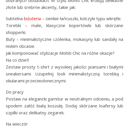
dobranych dodatkach. W stylu Mohiti Chic królują delikatne
złote lub srebrne akcenty, takie jak:
Subtelna
biżuteria
– cienkie łańcuszki, kolczyki typu wkrętki.
Torebki – małe, klasyczne kopertówki lub skórzane
shopperki.
Buty – minimalistyczne czółenka, mokasyny lub sandały na
niskim obcasie.
Jak komponować stylizacje Mohiti Chic na różne okazje?
Na co dzień
Zestaw prosty t-shirt z wysokiej jakości jeansami i białymi
sneakersami. Uzupełnij look minimalistyczną torebką i
okularami przeciwsłonecznymi.
Do pracy
Postaw na elegancki garnitur w neutralnym odcieniu, a pod
spodem załóż białą koszulę. Dodaj skórzane loafersy lub
szpilki oraz delikatny zegarek.
Na wieczór