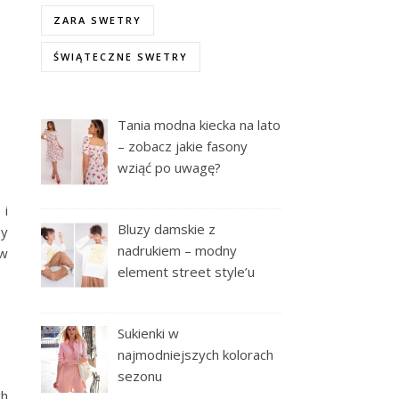
ZARA SWETRY
ŚWIĄTECZNE SWETRY
Tania modna kiecka na lato
– zobacz jakie fasony
wziąć po uwagę?
 i
Bluzy damskie z
by
nadrukiem – modny
ów
element street style’u
Sukienki w
najmodniejszych kolorach
sezonu
ch