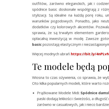
outfitów, zarówno eleganckich, jak i codzie
spódnice basic doskonale współgrają z różn
stylizacji. Są idealne na każdą porę roku,
warunków pogodowych. Ponadto, jako neutr
dodatków czy kolorowych akcentów. Pozwala 
sprawia, że są trwałym elementem garderob
opłacalną inwestycją w modę. Zawsze gotow
basic
pozostają elastycznym i niezastąpiony
Więcej modnych ubrań
https://bit.ly/4nPLv
Te modele będą po
Wiosna to czas ożywienia, co sprawia, że wyb
Oto kilka popularnych modeli, które warto ro
Prążkowane Modele Midi:
Spódnice damsk
paski dodają lekkości i świeżości, a długoś
zarówno w casualowych, jak i nieco bardziej