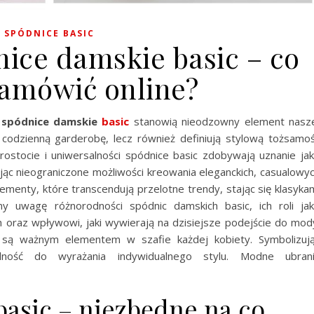
SPÓDNICE BASIC
nice damskie basic – co
amówić online?
,
spódnice damskie
basic
stanowią nieodzowny element nasz
 codzienną garderobę, lecz również definiują stylową tożsamo
ostocie i uniwersalności spódnice basic zdobywają uznanie ja
rując nieograniczone możliwości kreowania eleganckich, casualowy
ementy, które transcendują przelotne trendy, stając się klasyka
 uwagę różnorodności spódnic damskich basic, ich roli ja
 oraz wpływowi, jaki wywierają na dzisiejsze podejście do mod
 są ważnym elementem w szafie każdej kobiety. Symbolizuj
olność do wyrażania indywidualnego stylu. Modne ubran
asic – niezbędne na co