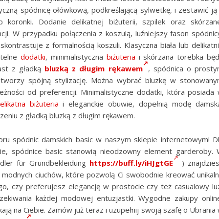
yczną spódnicę ołówkową, podkreślającą sylwetkę, i zestawić ją
koronki. Dodanie delikatnej biżuterii, szpilek oraz skórzan
cji. W przypadku połączenia z koszulą, luźniejszy fason spódnic
skontrastuje z formalnością koszuli. Klasyczna biała lub delikatn
btelne
dodatki
, minimalistyczna
biżuteria
i skórzana torebka bę
ast z gładką
bluzką z długim rękawem
, spódnica o prost
stworzy spójną stylizację. Można wybrać bluzkę w stonowan
eżności od preferencji. Minimalistyczne dodatki, która posiada
elikatna biżuteria
i eleganckie obuwie, dopełnią modę damsk
czeniu z gładką bluzką z długim rękawem.
ru spódnic damskich basic w naszym sklepie internetowym! D
zie, spódnice basic stanowią nieodzowny element garderoby.
ndler für Grundbekleidung
https://buff.ly/iHJgtGE
) znajdzie
 modnych ciuchów, które pozwolą Ci swobodnie kreować unikal
ego, czy preferujesz elegancję w prostocie czy też casualowy lu
zekiwania każdej modowej entuzjastki. Wygodne zakupy onlin
ają na Ciebie. Zamów już teraz i uzupełnij swoją szafę o Ubrania