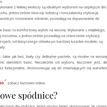
u.
konane z lekkiej wiskozy są idealnym wyborem na cieplejsze dni.
hu, jednocześnie tworząc kobiecą i nonszalancką stylizację.
pasteli po stonowane odcienie, pozwalają na dopasowanie do
e basic to komfortowy wybór na wiosnę. Wykonane z miękkiego,
noszenia, a jednocześnie pozwalają na stworzenie stylizacji
rojach, od klasycznego ołówka po bardziej luzackie modele, są
fy.
 takie jak beż, biały czy delikatne pastele, są modne na wiosnę
ic damskich basic. Niezależnie od wyboru, kluczowe jest, a
ież funkcjonalne, dostosowując się do zmieniających się warunk
hBG
zobacz hurtowni online.
cowe spódnice?
łą bazę dla stylizacji, które można łatwo dostosować do różny