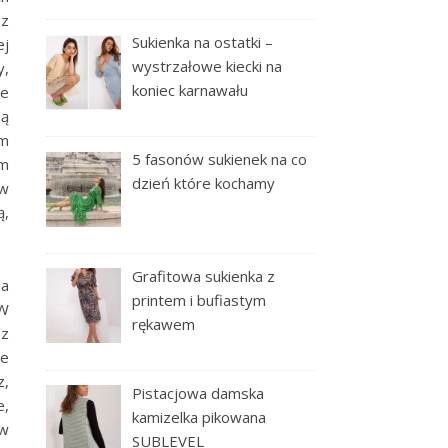
 z
Sukienka na ostatki –
ej
wystrzałowe kiecki na
y,
koniec karnawału
ie
dą
ym
5 fasonów sukienek na co
ym
dzień które kochamy
 w
ą,
Grafitowa sukienka z
la
printem i bufiastym
 W
rękawem
sz
ne
z,
Pistacjowa damska
e,
kamizelka pikowana
 w
SUBLEVEL