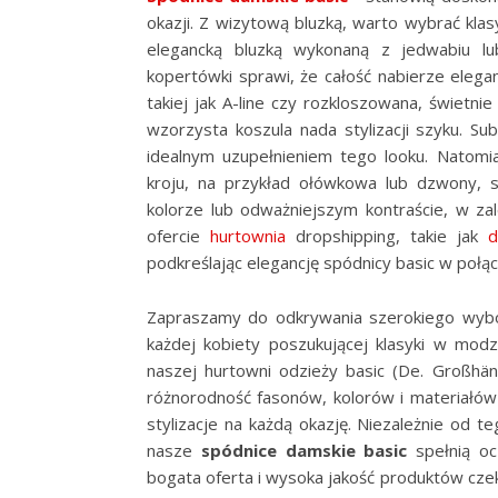
okazji. Z wizytową bluzką, warto wybrać klas
elegancką bluzką wykonaną z jedwabiu lub 
kopertówki sprawi, że całość nabierze elegan
takiej jak A-line czy rozkloszowana, świetnie 
wzorzysta koszula nada stylizacji szyku. Su
idealnym uzupełnieniem tego looku. Natomi
kroju, na przykład ołówkowa lub dzwony, 
kolorze lub odważniejszym kontraście, w zal
ofercie
hurtownia
dropshipping, takie jak
d
podkreślając elegancję spódnicy basic w połą
Zapraszamy do odkrywania szerokiego wybo
każdej kobiety poszukującej klasyki w mod
naszej hurtowni odzieży basic (De. Großhä
różnorodność fasonów, kolorów i materiałów
stylizacje na każdą okazję. Niezależnie od t
nasze
spódnice damskie basic
spełnią oc
bogata oferta i wysoka jakość produktów czek