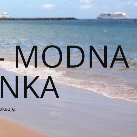
 – MODNA
ENKA
okazję.