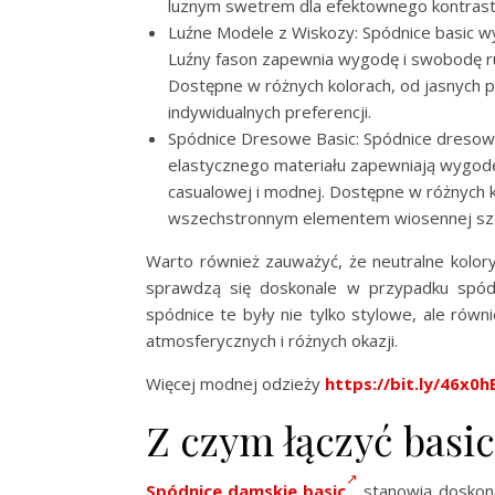
luznym swetrem dla efektownego kontrast
Luźne Modele z Wiskozy: Spódnice basic wy
Luźny fason zapewnia wygodę i swobodę ruc
Dostępne w różnych kolorach, od jasnych 
indywidualnych preferencji.
Spódnice Dresowe Basic: Spódnice dresow
elastycznego materiału zapewniają wygodę 
casualowej i modnej. Dostępne w różnych k
wszechstronnym elementem wiosennej sza
Warto również zauważyć, że neutralne kolory,
sprawdzą się doskonale w przypadku spódn
spódnice te były nie tylko stylowe, ale równ
atmosferycznych i różnych okazji.
Więcej modnej odzieży
https://bit.ly/46x0
Z czym łączyć basi
Spódnice damskie basic
stanowią doskona