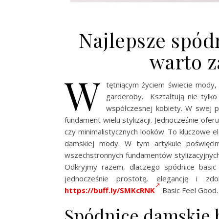
Najlepsze spód
warto z
W
tętniącym życiem świecie mody
garderoby. Kształtują nie tylko
współczesnej kobiety. W swej pr
fundament wielu stylizacji. Jednocześnie ofe
czy minimalistycznych looków. To kluczowe el
damskiej mody. W tym artykule poświęcimy
wszechstronnych fundamentów stylizacyjnych
Odkryjmy razem, dlaczego spódnice basic
jednocześnie prostotę, elegancję i zd
https://buff.ly/SMKcRNK
Basic Feel Good.
Spódnice damskie b