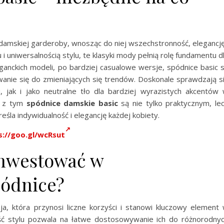
damskiej garderoby, wnosząc do niej wszechstronność, elegancję
i uniwersalnością stylu, te klasyki mody pełnią rolę fundamentu d
leganckich modeli, po bardziej casualowe wersje, spódnice basic 
nie się do zmieniających się trendów. Doskonale sprawdzają s
 jak i jako neutralne tło dla bardziej wyrazistych akcentów
u z tym
spódnice damskie basic
są nie tylko praktycznym, le
śla indywidualność i elegancję każdej kobiety.
s://goo.gl/wcRsut
inwestować w
pódnice?
ja, która przynosi liczne korzyści i stanowi kluczowy element
ść stylu pozwala na łatwe dostosowywanie ich do różnorodny