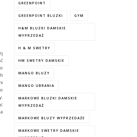
GREENPOINT
GREENPOINT BLUZKI
GYM
H&M BLUZKI DAMSKIE
WYPRZEDAŻ
H & M SWETRY
ej
ść
HM SWETRY DAMSKIE
ko
MANGO BLUZY
ch
mi
MANGO UBRANIA
ko
y.
MARKOWE BLUZKI DAMSKIE
ąc
WYPRZEDAŻ
ia
MARKOWE BLUZY WYPRZEDAŻE
MARKOWE SWETRY DAMSKIE