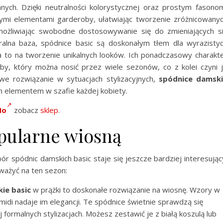
nnych. Dzięki neutralności kolorystycznej oraz prostym fasono
ymi elementami garderoby, ułatwiając tworzenie zróżnicowany
 umożliwiając swobodne dostosowywanie się do zmieniających s
alna baza, spódnice basic są doskonałym tłem dla wyrazisty
to na tworzenie unikalnych looków. Ich ponadczasowy charakt
y, który można nosić przez wiele sezonów, co z kolei czyni 
e rozwiązanie w sytuacjach stylizacyjnych,
spódnice damsk
m elementem w szafie każdej kobiety.
No
zobacz
sklep
.
pularne wiosną
ór spódnic damskich basic staje się jeszcze bardziej interesując
zważyć na ten sezon:
ie basic
w prążki to doskonałe rozwiązanie na wiosnę. Wzory w
ć midi nadaje im elegancji. Te spódnice świetnie sprawdzą się
 formalnych stylizacjach. Możesz zestawić je z białą koszulą lub