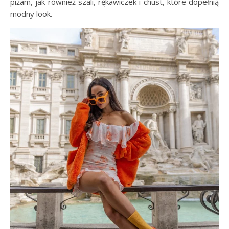
piżam, jak również szali, rękawiczek i chust, które dopełnią
modny look.