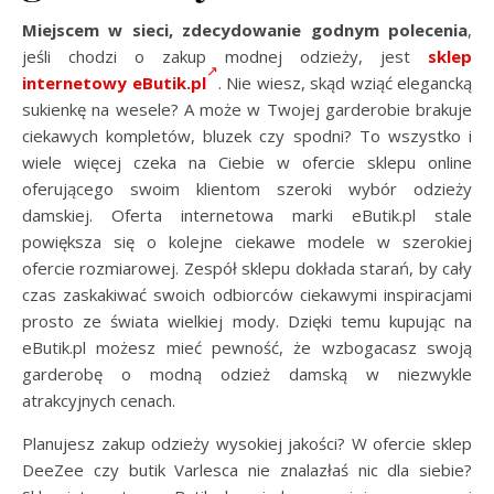
Miejscem w sieci, zdecydowanie godnym polecenia
,
jeśli chodzi o zakup modnej odzieży, jest
sklep
internetowy eButik.pl
. Nie wiesz, skąd wziąć elegancką
sukienkę na wesele? A może w Twojej garderobie brakuje
ciekawych kompletów, bluzek czy spodni? To wszystko i
wiele więcej czeka na Ciebie w ofercie sklepu online
oferującego swoim klientom szeroki wybór odzieży
damskiej. Oferta internetowa marki eButik.pl stale
powiększa się o kolejne ciekawe modele w szerokiej
ofercie rozmiarowej. Zespół sklepu dokłada starań, by cały
czas zaskakiwać swoich odbiorców ciekawymi inspiracjami
prosto ze świata wielkiej mody. Dzięki temu kupując na
eButik.pl możesz mieć pewność, że wzbogacasz swoją
garderobę o modną odzież damską w niezwykle
atrakcyjnych cenach.
Planujesz zakup odzieży wysokiej jakości? W ofercie sklep
DeeZee czy butik Varlesca nie znalazłaś nic dla siebie?