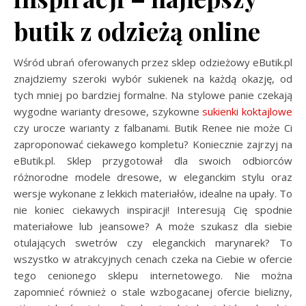
butik z odzieżą online
Wśród ubrań oferowanych przez sklep odzieżowy eButik.pl
znajdziemy szeroki wybór sukienek na każdą okazję, od
tych mniej po bardziej formalne. Na stylowe panie czekają
wygodne warianty dresowe, szykowne
sukienki koktajlowe
czy urocze warianty z falbanami. Butik Renee nie może Ci
zaproponować ciekawego kompletu? Koniecznie zajrzyj na
eButik.pl. Sklep przygotował dla swoich odbiorców
różnorodne modele dresowe, w eleganckim stylu oraz
wersje wykonane z lekkich materiałów, idealne na upały. To
nie koniec ciekawych inspiracji! Interesują Cię spodnie
materiałowe lub jeansowe? A może szukasz dla siebie
otulających swetrów czy eleganckich marynarek? To
wszystko w atrakcyjnych cenach czeka na Ciebie w ofercie
tego cenionego sklepu internetowego. Nie można
zapomnieć również o stale wzbogacanej ofercie bielizny,