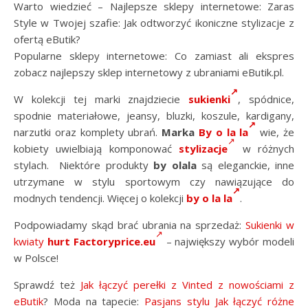
Warto wiedzieć – Najlepsze sklepy internetowe: Zaras
Style w Twojej szafie: Jak odtworzyć ikoniczne stylizacje z
ofertą eButik?
Popularne sklepy internetowe: Co zamiast ali ekspres
zobacz najlepszy sklep internetowy z ubraniami eButik.pl.
W kolekcji tej marki znajdziecie
sukienki
, spódnice,
spodnie materiałowe, jeansy, bluzki, koszule, kardigany,
narzutki oraz komplety ubrań.
Marka
By o la la
wie, że
kobiety uwielbiają komponować
stylizacje
w różnych
stylach. Niektóre produkty
by olala
są eleganckie, inne
utrzymane w stylu sportowym czy nawiązujące do
modnych tendencji. Więcej o kolekcji
by o la la
.
Podpowiadamy skąd brać ubrania na sprzedaż:
Sukienki w
kwiaty
hurt Factoryprice.eu
– największy wybór modeli
w Polsce!
Sprawdź też
Jak łączyć perełki z Vinted z nowościami z
eButik
? Moda na tapecie:
Pasjans stylu Jak łączyć różne