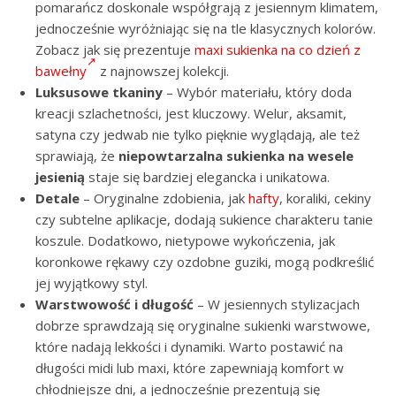
pomarańcz doskonale współgrają z jesiennym klimatem,
jednocześnie wyróżniając się na tle klasycznych kolorów.
Zobacz jak się prezentuje
maxi sukienka na co dzień z
bawełny
z najnowszej kolekcji.
Luksusowe tkaniny
– Wybór materiału, który doda
kreacji szlachetności, jest kluczowy. Welur, aksamit,
satyna czy jedwab nie tylko pięknie wyglądają, ale też
sprawiają, że
niepowtarzalna sukienka na wesele
jesienią
staje się bardziej elegancka i unikatowa.
Detale
– Oryginalne zdobienia, jak
hafty
, koraliki, cekiny
czy subtelne aplikacje, dodają sukience charakteru tanie
koszule. Dodatkowo, nietypowe wykończenia, jak
koronkowe rękawy czy ozdobne guziki, mogą podkreślić
jej wyjątkowy styl.
Warstwowość i długość
– W jesiennych stylizacjach
dobrze sprawdzają się oryginalne sukienki warstwowe,
które nadają lekkości i dynamiki. Warto postawić na
długości midi lub maxi, które zapewniają komfort w
chłodniejsze dni, a jednocześnie prezentują się