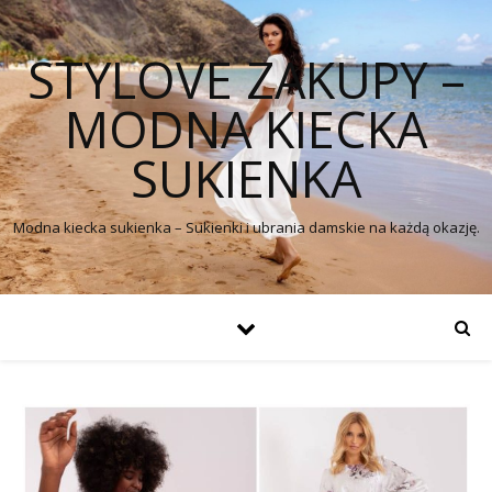
STYLOVE ZAKUPY –
MODNA KIECKA
SUKIENKA
Modna kiecka sukienka – Sukienki i ubrania damskie na każdą okazję.