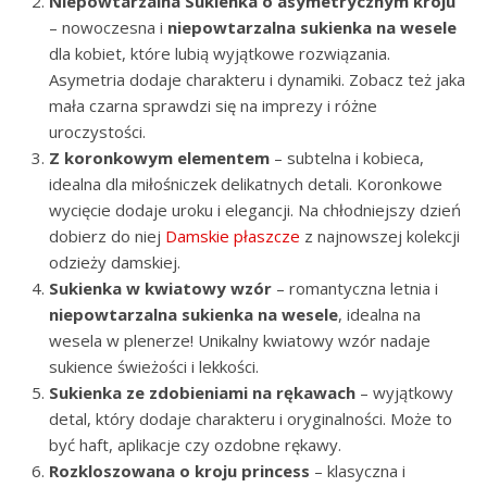
Niepowtarzalna Sukienka o asymetrycznym kroju
– nowoczesna i
niepowtarzalna sukienka na wesele
dla kobiet, które lubią wyjątkowe rozwiązania.
Asymetria dodaje charakteru i dynamiki. Zobacz też jaka
mała czarna sprawdzi się na imprezy i różne
uroczystości.
Z koronkowym elementem
– subtelna i kobieca,
idealna dla miłośniczek delikatnych detali. Koronkowe
wycięcie dodaje uroku i elegancji. Na chłodniejszy dzień
dobierz do niej
Damskie płaszcze
z najnowszej kolekcji
odzieży damskiej.
Sukienka w kwiatowy wzór
– romantyczna letnia i
niepowtarzalna sukienka na wesele
, idealna na
wesela w plenerze! Unikalny kwiatowy wzór nadaje
sukience świeżości i lekkości.
Sukienka ze zdobieniami na rękawach
– wyjątkowy
detal, który dodaje charakteru i oryginalności. Może to
być haft, aplikacje czy ozdobne rękawy.
Rozkloszowana o kroju princess
– klasyczna i