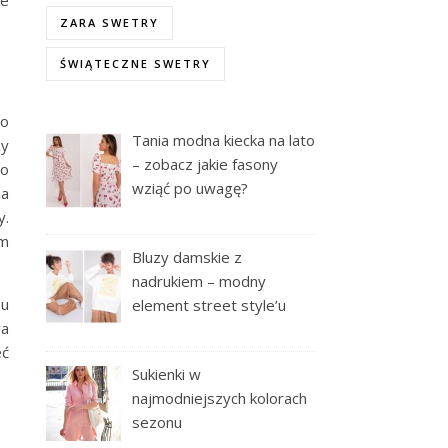
ZARA SWETRY
ŚWIĄTECZNE SWETRY
to
Tania modna kiecka na lato
y
– zobacz jakie fasony
Do
wziąć po uwagę?
na
y.
ym
Bluzy damskie z
nadrukiem – modny
pu
element street style’u
ra
eć
Sukienki w
najmodniejszych kolorach
sezonu