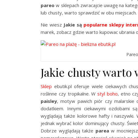
pareo
w sklepach zwracajcie uwagę na katego
lub chusty, warto sprawdzić w obu miejscach.
Nie wiesz
Jakie są
popularne sklepy inte
marek, zobacz gdzie warto kupowac ubrania on
Pareo 
Jakie chusty warto
Sklep
ebutik.pl oferuje wiele ciekawych ch
roślinne czy tropikalne. W
styl boho
, etno cz
paisley
, motyw pawich piór czy malarskie 
dodatkiem. Innymi ciekawymi ozdobami są 
wyglądają także kolorowe hafty i naszywki.
jednak wybrać kolor dominujący chusty. Świetn
Dobrze wyglądają także
parea
w mocniejszy
pomarańczowe. Warto stawiać również na st