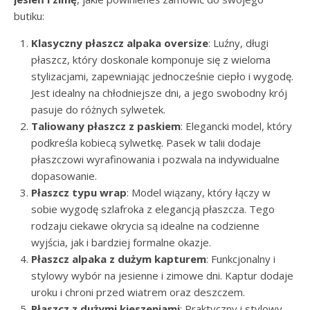
butiku:
Klasyczny płaszcz alpaka oversize
: Luźny, długi
płaszcz, który doskonale komponuje się z wieloma
stylizacjami, zapewniając jednocześnie ciepło i wygodę.
Jest idealny na chłodniejsze dni, a jego swobodny krój
pasuje do różnych sylwetek.
Taliowany płaszcz z paskiem
: Elegancki model, który
podkreśla kobiecą sylwetkę. Pasek w talii dodaje
płaszczowi wyrafinowania i pozwala na indywidualne
dopasowanie.
Płaszcz typu wrap
: Model wiązany, który łączy w
sobie wygodę szlafroka z elegancją płaszcza. Tego
rodzaju ciekawe okrycia są idealne na codzienne
wyjścia, jak i bardziej formalne okazje.
Płaszcz alpaka z dużym kapturem
: Funkcjonalny i
stylowy wybór na jesienne i zimowe dni. Kaptur dodaje
uroku i chroni przed wiatrem oraz deszczem.
Płaszcz z dużymi kieszeniami
: Praktyczny i stylowy,