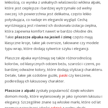
lekkością, co wynika z unikalnych właściwości włókna alpaki,
które jest cieplejsze i bardziej wytrzymałe od wełny
owczej. Ich powierzchnia jest delikatna, często lekko
połyskująca, co nadaje im elegancki wygląd. Cechą
wyróżniającą jest również ich doskonała izolacja cieplna,
która zapewnia komfort nawet w bardzo chłodne dni.
Takie
płaszcze alpaka na jesień i zimę
często mają
klasyczne kroje, takie jak oversize, taliowane czy modele
typu wrap, które dodają sylwetce szyku i elegancji.
Płaszcze alpaka wyróżniają się także różnorodnością
kolorów, od klasycznych odcieni beżu, szarości i czerni, po
bardziej odważne kolory, które dodają stylizacji charakteru.
Detale, takie jak ozdobne guziki,
paski
czy kieszenie,
podkreślają ich luksusowy charakter.
Płaszcze z alpaki
zyskały popularność dzięki włoskim
domom mody, które wylansowały je jako synonim luksusu i
elegancji. Szczególnie znane są włoskie marki, które od lat
promują najwyższej jakości
odzież
z wełny alpaki,