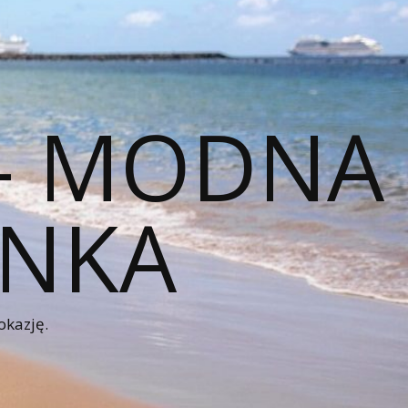
 – MODNA
ENKA
okazję.