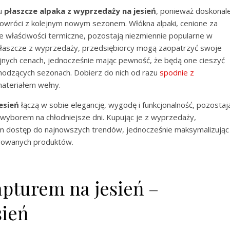
nu
płaszcze alpaka z wyprzedaży na jesień
, ponieważ doskonal
powróci z kolejnym nowym sezonem. Włókna alpaki, cenione za
e właściwości termiczne, pozostają niezmiennie popularne w
płaszcze z wyprzedaży, przedsiębiorcy mogą zaopatrzyć swoje
yjnych cenach, jednocześnie mając pewność, że będą one cieszyć
hodzących sezonach. Dobierz do nich od razu
spodnie z
materiałem wełny.
esień
łączą w sobie elegancję, wygodę i funkcjonalność, pozostaj
 wyborem na chłodniejsze dni. Kupując je z wyprzedaży,
m dostęp do najnowszych trendów, jednocześnie maksymalizując
erowanych produktów.
apturem na jesień –
sień