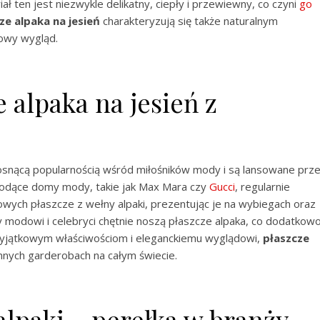
ał ten jest niezwykle delikatny, ciepły i przewiewny, co czyni
go
ze alpaka na jesień
charakteryzują się także naturalnym
sowy wygląd.
e alpaka na jesień z
rosnącą popularnością wśród miłośników mody i są lansowane prz
Wiodące domy mody, takie jak Max Mara czy
Gucci
, regularnie
wych płaszcze z wełny alpaki, prezentując je na wybiegach oraz
modowi i celebryci chętnie noszą płaszcze alpaka, co dodatkow
ch wyjątkowym właściwościom i eleganckiemu wyglądowi,
płaszcze
nnych garderobach na całym świecie.
alpaki – perełka w branży