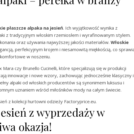
ie płaszcze alpaka na jesień
. Ich wyjątkowość wynika z
paki z tradycyjnym włoskim rzemiosłem i wyrafinowanym stylem.
wykonania oraz używania najwyższej jakości materiałów.
Włoskie
gancją, perfekcyjnym krojem i niesamowitą miękkością, co sprawia
le komfortowe w noszeniu.
ara czy Brunello Cucinelli, które specjalizują się w produkcji
ają innowacje i nowe wzory, zachowując jednocześnie klasyczny i
ełny alpaki od włoskich producentów są synonimem luksusu i
gromnym uznaniem wśród miłośników mody na całym świecie.
eń z kolekcji hurtowni odzieży Factoryprice.eu.
 jesień z wyprzedaży w
wa okazja!