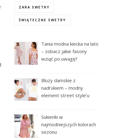
e
ZARA SWETRY
ŚWIĄTECZNE SWETRY
Tania modna kiecka na lato
– zobacz jakie fasony
wziąć po uwagę?
ą
Bluzy damskie z
nadrukiem – modny
element street style’u
Sukienki w
najmodniejszych kolorach
sezonu