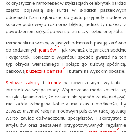
kolorystycznie ramonesek w stylizacjach celebrytek bardzo
często pojawiają się kurtki w słodkich pastelowych
odcieniach. Nam najbardziej do gustu przypadły modele w
kolorze pudrowego różu oraz błękitu, jednak ty możesz z
powodzeniem sięgać po wersje ecru czy rozbielonej żółci.
Ramoneski na wiosnę w jasnych odcieniach pasują zarówno
do codziennych
jeansów
, jak również eleganckich spódnic
i cygaretek. Koniecznie wypróbuj sposób gwiazd na ten
typ okrycia wierzchniego i połącz go tiulową spódnicą,
basicową
bluzeczka damska
i butami na wysokim obcasie.
Stylowe zakupy
i
trendy
w nowoczesnym wydaniu –
internetowa wyspa mody. Współczesna moda zmienia się
na tyle dynamicznie, że czasem nie sposób za nią nadążyć.
Nie każda zabiegana kobieta ma czas i możliwości, by
zawsze trzymać rękę na modowym pulsie. W takiej sytuacji
warto zaufać doświadczeniu specjalistów i skorzystać z
artykułów oraz zestawień przygotowywanych regularnie
przez zespół naszego bloga. Zobacz
jakie ubrania
są