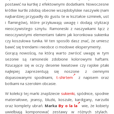
postawić na kurtkę z efektownymi dodatkami. Nowoczesne
krótkie kurtki zdobią obecnie wszędobylskie naszywki (nam
najbardziej przypadły do gustu te w kształcie szminek, ust
i flamingów), które przykuwają uwagę i dodają stylizacji
nieoczywistego sznytu. Ramoneski z naszywkami łącz z
nieoczywistymi elementami takimi jak koronkowa sukienka
czy koszulowa tunika. W ten sposób dasz znać, że umiesz
bawić się trendami i nieobce ci modowe eksperymenty.
Gorącą nowością, na którą warto zwrócić uwagę w tym
sezonie są ramoneski zdobione kolorowymi haftami.
Rzucające się w oczy desenie kwiatowe czy rajskie ptaki
najlepiej zaprezentują się noszone z ciemnymi
dopasowanymi spodniami,
t-shirtem
z napisem oraz
botkami na szerokim obcasie.
W kolekcji tej marki znajdziecie
sukienki
, spódnice, spodnie
materiałowe, jeansy, bluzki, koszule, kardigany, narzutki
oraz komplety ubrań.
Marka
By o la la
wie, że kobiety
uwielbiają komponować zestawy w różnych stylach.