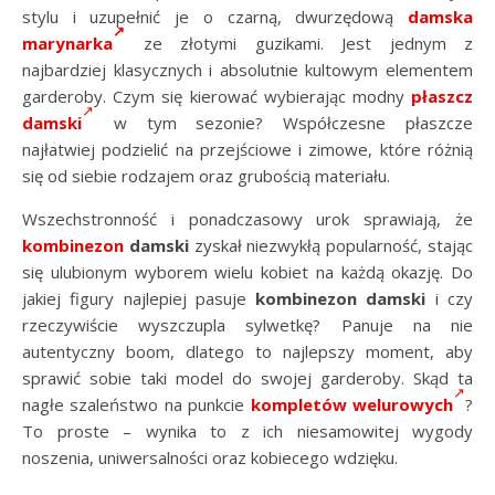
stylu i uzupełnić je o czarną, dwurzędową
damska
marynarka
ze złotymi guzikami. Jest jednym z
najbardziej klasycznych i absolutnie kultowym elementem
garderoby. Czym się kierować wybierając modny
płaszcz
damski
w tym sezonie? Współczesne płaszcze
najłatwiej podzielić na przejściowe i zimowe, które różnią
się od siebie rodzajem oraz grubością materiału.
Wszechstronność i ponadczasowy urok sprawiają, że
kombinezon
damski
zyskał niezwykłą popularność, stając
się ulubionym wyborem wielu kobiet na każdą okazję. Do
jakiej figury najlepiej pasuje
kombinezon damski
i czy
rzeczywiście wyszczupla sylwetkę? Panuje na nie
autentyczny boom, dlatego to najlepszy moment, aby
sprawić sobie taki model do swojej garderoby. Skąd ta
nagłe szaleństwo na punkcie
kompletów welurowych
?
To proste – wynika to z ich niesamowitej wygody
noszenia, uniwersalności oraz kobiecego wdzięku.