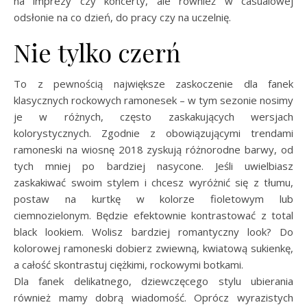
na imprezy czy koncerty, ale również w casualowej
odsłonie na co dzień, do pracy czy na uczelnię.
Nie tylko czerń
To z pewnością największe zaskoczenie dla fanek
klasycznych rockowych ramonesek – w tym sezonie nosimy
je w różnych, często zaskakujących wersjach
kolorystycznych. Zgodnie z obowiązującymi trendami
ramoneski na wiosnę 2018 zyskują różnorodne barwy, od
tych mniej po bardziej nasycone. Jeśli uwielbiasz
zaskakiwać swoim stylem i chcesz wyróżnić się z tłumu,
postaw na kurtkę w kolorze fioletowym lub
ciemnozielonym. Będzie efektownie kontrastować z total
black lookiem. Wolisz bardziej romantyczny look? Do
kolorowej ramoneski dobierz zwiewną, kwiatową sukienkę,
a całość skontrastuj ciężkimi, rockowymi botkami.
Dla fanek delikatnego, dziewczęcego stylu ubierania
również mamy dobrą wiadomość. Oprócz wyrazistych