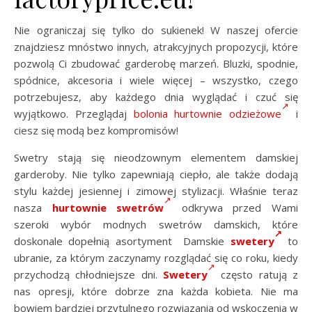
Nie ograniczaj się tylko do sukienek! W naszej ofercie
znajdziesz mnóstwo innych, atrakcyjnych propozycji, które
pozwolą Ci zbudować garderobę marzeń. Bluzki, spodnie,
spódnice, akcesoria i wiele więcej – wszystko, czego
potrzebujesz, aby każdego dnia wyglądać i czuć się
wyjątkowo. Przeglądaj
bolonia hurtownie odzieżowe
i
ciesz się modą bez kompromisów!
Swetry stają się nieodzownym elementem damskiej
garderoby. Nie tylko zapewniają ciepło, ale także dodają
stylu każdej jesiennej i zimowej stylizacji. Właśnie teraz
nasza
hurtownie swetrów
odkrywa przed Wami
szeroki wybór modnych swetrów damskich, które
doskonale dopełnią asortyment Damskie
swetery
to
ubranie, za którym zaczynamy rozglądać się co roku, kiedy
przychodzą chłodniejsze dni.
Swetery
często ratują z
nas opresji, które dobrze zna każda kobieta. Nie ma
bowiem bardziej przytulnego rozwiązania od wskoczenia w