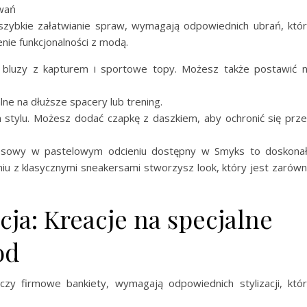
zwań
b szybkie załatwianie spraw, wymagają odpowiednich ubrań, któ
nie funkcjonalności z modą.
bluzy z kapturem i sportowe topy. Możesz także postawić 
alne na dłuższe spacery lub trening.
 stylu. Możesz dodać czapkę z daszkiem, aby ochronić się prz
esowy w pastelowym odcieniu dostępny w Smyks to doskona
iu z klasycznymi sneakersami stworzysz look, który jest zarów
ja: Kreacje na specjalne
od
 czy firmowe bankiety, wymagają odpowiednich stylizacji, któ