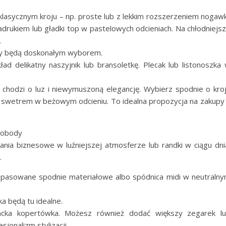
asycznym kroju – np. proste lub z lekkim rozszerzeniem nogawk
adrukiem lub gładki top w pastelowych odcieniach. Na chłodniejs
.
sy będą doskonałym wyborem.
ład delikatny naszyjnik lub bransoletkę. Plecak lub listonoszka
chodzi o luz i niewymuszoną elegancję. Wybierz spodnie o kro
m swetrem w beżowym odcieniu. To idealna propozycja na zakupy
swobody
ania biznesowe w luźniejszej atmosferze lub randki w ciągu dni
.
pasowane spodnie materiałowe albo spódnica midi w neutraln
ka będą tu idealne.
ncka kopertówka. Możesz również dodać większy zegarek l
sjonalizm stylizacji.