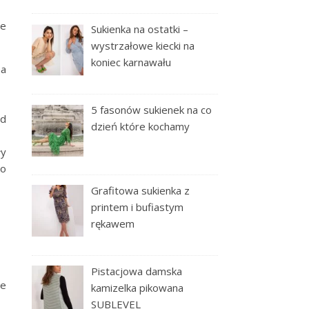
re
Sukienka na ostatki –
wystrzałowe kiecki na
koniec karnawału
na
5 fasonów sukienek na co
ed
dzień które kochamy
ły
no
Grafitowa sukienka z
printem i bufiastym
rękawem
Pistacjowa damska
re
kamizelka pikowana
SUBLEVEL