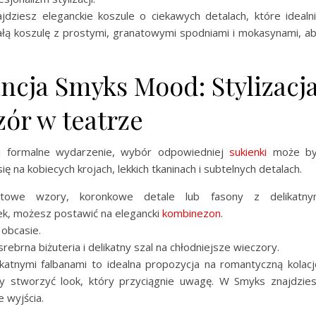
dziesz eleganckie koszule o ciekawych detalach, które idealn
iałą koszulę z prostymi, granatowymi spodniami i mokasynami, a
cja Smyks Mood: Stylizacj
zór w teatrze
ej formalne wydarzenie, wybór odpowiedniej
sukienki
może by
ę na kobiecych krojach, lekkich tkaninach i subtelnych detalach.
atowe wzory, koronkowe detale lub fasony z delikatn
nek, możesz postawić na elegancki
kombinezon
.
 obcasie.
rebrna biżuteria i delikatny szal na chłodniejsze wieczory.
katnymi falbanami to idealna propozycja na romantyczną kolacj
y stworzyć look, który przyciągnie uwagę. W Smyks znajdzie
 wyjścia.