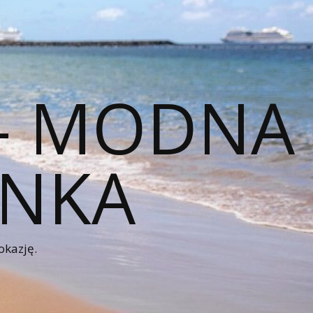
 – MODNA
ENKA
okazję.