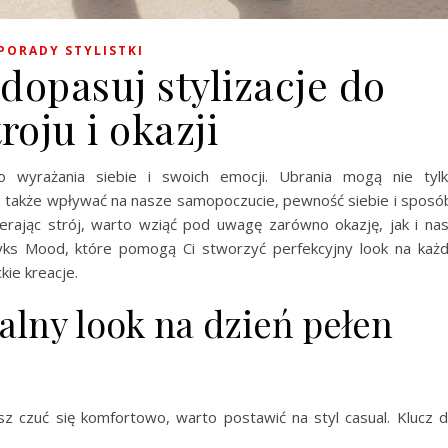
PORADY STYLISTKI
opasuj stylizacje do
roju i okazji
 wyrażania siebie i swoich emocji. Ubrania mogą nie tyl
le także wpływać na nasze samopoczucie, pewność siebie i sposó
ierając strój, warto wziąć pod uwagę zarówno okazję, jak i na
myks Mood, które pomogą Ci stworzyć perfekcyjny look na każ
ie kreacje.
ealny look na dzień pełen
z czuć się komfortowo, warto postawić na styl casual. Klucz 