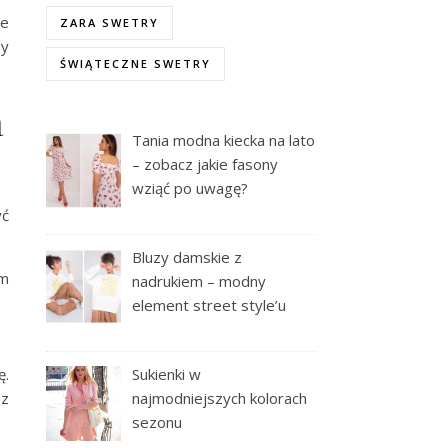
ie
ZARA SWETRY
by
ŚWIĄTECZNE SWETRY
a
Tania modna kiecka na lato
– zobacz jakie fasony
wziąć po uwagę?
ć
Bluzy damskie z
ym
nadrukiem – modny
element street style’u
Sukienki w
ę.
najmodniejszych kolorach
sz
sezonu