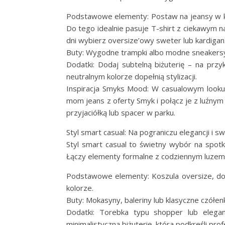
Podstawowe elementy: Postaw na jeansy w kl
Do tego idealnie pasuje T-shirt z ciekawym n
dni wybierz oversize’owy sweter lub kardigan
Buty: Wygodne trampki albo modne sneaker
Dodatki: Dodaj subtelną biżuterię – na przyk
neutralnym kolorze dopełnią stylizacji.
Inspiracja Smyks Mood: W casualowym looku 
mom jeans z oferty Smyk i połącz je z luźny
przyjaciółką lub spacer w parku.
Styl smart casual: Na pograniczu elegancji i 
Styl smart casual to świetny wybór na spotk
Łączy elementy formalne z codziennym luzem
Podstawowe elementy: Koszula oversize, do
kolorze.
Buty: Mokasyny, baleriny lub klasyczne czółen
Dodatki: Torebka typu shopper lub elega
minimalistyczną biżuterię, która podkreśli profe