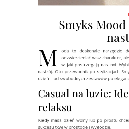
Smyks Mood d
nast
M
oda to doskonałe narzędzie do
odzwierciedlać nasz charakter, a
w jaki postrzegają nas inni. Wyb
nastrój. Oto przewodnik po stylizacjach S
dzień – od swobodnych zestawów po eleganck
Casual na luzie: Id
relaksu
Kiedy masz dzień wolny lub po prostu chces
sukcesu tkwi w prostocie i wygodzie.