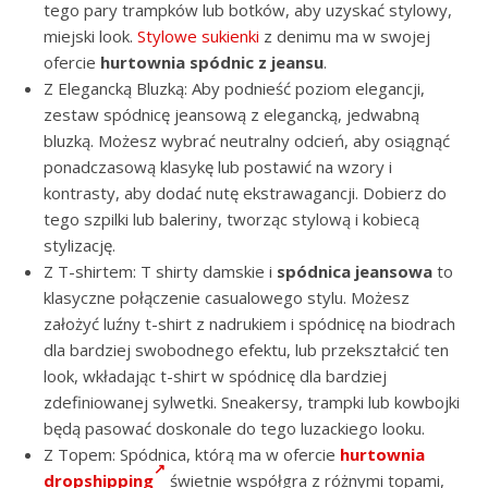
tego pary trampków lub botków, aby uzyskać stylowy,
miejski look.
Stylowe sukienki
z denimu ma w swojej
ofercie
hurtownia spódnic z jeansu
.
Z Elegancką Bluzką: Aby podnieść poziom elegancji,
zestaw spódnicę jeansową z elegancką, jedwabną
bluzką. Możesz wybrać neutralny odcień, aby osiągnąć
ponadczasową klasykę lub postawić na wzory i
kontrasty, aby dodać nutę ekstrawagancji. Dobierz do
tego szpilki lub baleriny, tworząc stylową i kobiecą
stylizację.
Z T-shirtem: T shirty damskie i
spódnica jeansowa
to
klasyczne połączenie casualowego stylu. Możesz
założyć luźny t-shirt z nadrukiem i spódnicę na biodrach
dla bardziej swobodnego efektu, lub przekształcić ten
look, wkładając t-shirt w spódnicę dla bardziej
zdefiniowanej sylwetki. Sneakersy, trampki lub kowbojki
będą pasować doskonale do tego luzackiego looku.
Z Topem: Spódnica, którą ma w ofercie
hurtownia
dropshipping
świetnie współgra z różnymi topami,