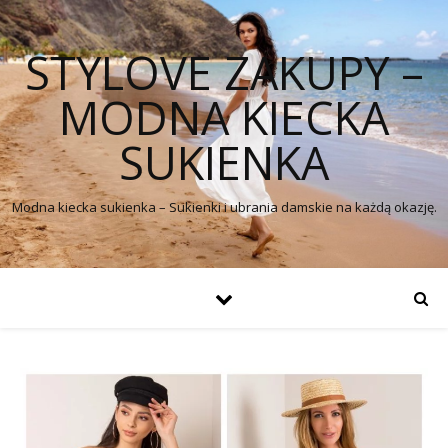
STYLOVE ZAKUPY –
MODNA KIECKA
SUKIENKA
Modna kiecka sukienka – Sukienki i ubrania damskie na każdą okazję.