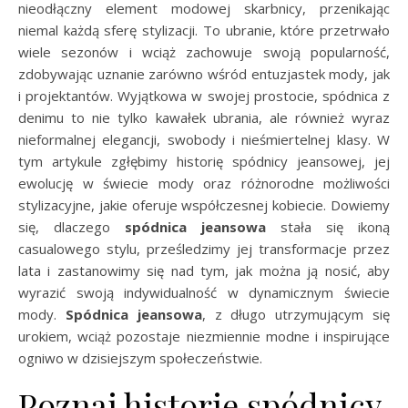
nieodłączny element modowej skarbnicy, przenikając
niemal każdą sferę stylizacji. To ubranie, które przetrwało
wiele sezonów i wciąż zachowuje swoją popularność,
zdobywając uznanie zarówno wśród entuzjastek mody, jak
i projektantów. Wyjątkowa w swojej prostocie, spódnica z
denimu to nie tylko kawałek ubrania, ale również wyraz
nieformalnej elegancji, swobody i nieśmiertelnej klasy. W
tym artykule zgłębimy historię spódnicy jeansowej, jej
ewolucję w świecie mody oraz różnorodne możliwości
stylizacyjne, jakie oferuje współczesnej kobiecie. Dowiemy
się, dlaczego
spódnica jeansowa
stała się ikoną
casualowego stylu, prześledzimy jej transformacje przez
lata i zastanowimy się nad tym, jak można ją nosić, aby
wyrazić swoją indywidualność w dynamicznym świecie
mody.
Spódnica jeansowa
, z długo utrzymującym się
urokiem, wciąż pozostaje niezmiennie modne i inspirujące
ogniwo w dzisiejszym społeczeństwie.
Poznaj historię spódnicy