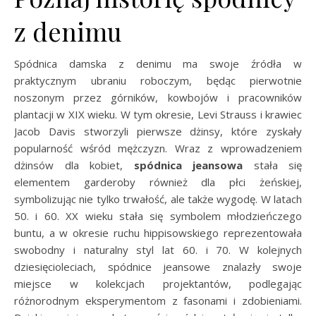
z denimu
Spódnica damska z denimu ma swoje źródła w
praktycznym ubraniu roboczym, będąc pierwotnie
noszonym przez górników, kowbojów i pracowników
plantacji w XIX wieku. W tym okresie, Levi Strauss i krawiec
Jacob Davis stworzyli pierwsze dżinsy, które zyskały
popularność wśród mężczyzn. Wraz z wprowadzeniem
dżinsów dla kobiet,
spódnica jeansowa
stała się
elementem garderoby również dla płci żeńskiej,
symbolizując nie tylko trwałość, ale także wygodę. W latach
50. i 60. XX wieku stała się symbolem młodzieńczego
buntu, a w okresie ruchu hippisowskiego reprezentowała
swobodny i naturalny styl lat 60. i 70. W kolejnych
dziesięcioleciach, spódnice jeansowe znalazły swoje
miejsce w kolekcjach projektantów, podlegając
różnorodnym eksperymentom z fasonami i zdobieniami.