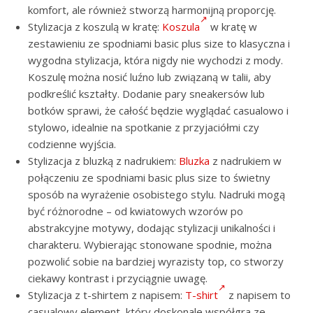
komfort, ale również stworzą harmonijną proporcję.
Stylizacja z koszulą w kratę:
Koszula
w kratę w
zestawieniu ze spodniami basic plus size to klasyczna i
wygodna stylizacja, która nigdy nie wychodzi z mody.
Koszulę można nosić luźno lub związaną w talii, aby
podkreślić kształty. Dodanie pary sneakersów lub
botków sprawi, że całość będzie wyglądać casualowo i
stylowo, idealnie na spotkanie z przyjaciółmi czy
codzienne wyjścia.
Stylizacja z bluzką z nadrukiem:
Bluzka
z nadrukiem w
połączeniu ze spodniami basic plus size to świetny
sposób na wyrażenie osobistego stylu. Nadruki mogą
być różnorodne – od kwiatowych wzorów po
abstrakcyjne motywy, dodając stylizacji unikalności i
charakteru. Wybierając stonowane spodnie, można
pozwolić sobie na bardziej wyrazisty top, co stworzy
ciekawy kontrast i przyciągnie uwagę.
Stylizacja z t-shirtem z napisem:
T-shirt
z napisem to
casualowy element, który doskonale współgra ze