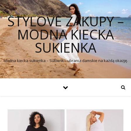
STYLOVE ZAKUPY –
MODNA KIECKA
SUKIENKA
Modna kiecka sukienka – Sukienki i ubrania damskie na każdą okazję.