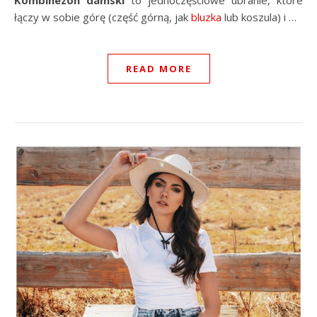
Kombinezon damski
to jednoczęściowe ubranie, które
łączy w sobie górę (część górną, jak
bluzka
lub koszula) i …
READ MORE