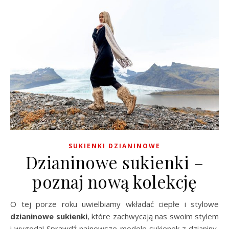
SUKIENKI DZIANINOWE
Dzianinowe sukienki –
poznaj nową kolekcję
O tej porze roku uwielbiamy wkładać ciepłe i stylowe
dzianinowe sukienki
, które zachwycają nas swoim stylem
i wygodą! Sprawdź najnowsze modele sukienek z dzianiny,