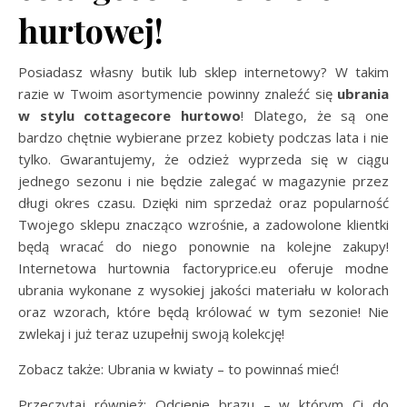
hurtowej!
Posiadasz własny butik lub sklep internetowy? W takim
razie w Twoim asortymencie powinny znaleźć się
ubrania
w stylu cottagecore hurtowo
! Dlatego, że są one
bardzo chętnie wybierane przez kobiety podczas lata i nie
tylko. Gwarantujemy, że odzież wyprzeda się w ciągu
jednego sezonu i nie będzie zalegać w magazynie przez
długi okres czasu. Dzięki nim sprzedaż oraz popularność
Twojego sklepu znacząco wzrośnie, a zadowolone klientki
będą wracać do niego ponownie na kolejne zakupy!
Internetowa hurtownia factoryprice.eu oferuje modne
ubrania wykonane z wysokiej jakości materiału w kolorach
oraz wzorach, które będą królować w tym sezonie! Nie
zwlekaj i już teraz uzupełnij swoją kolekcję!
Zobacz także: Ubrania w kwiaty – to powinnaś mieć!
Przeczytaj również: Odcienie brązu – w którym Ci do