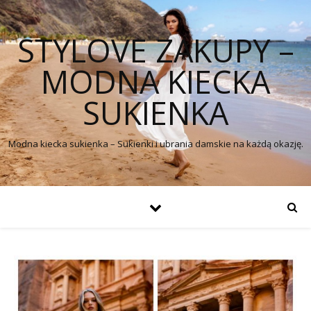
STYLOVE ZAKUPY –
MODNA KIECKA
SUKIENKA
Modna kiecka sukienka – Sukienki i ubrania damskie na każdą okazję.