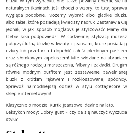
bluzki. W tym wypadku, one także powinny opierać się na
naturalnych tkaninach. Jeśli chodzi o wzory, to tutaj sprawa
wygląda podobnie. Możemy wybrać albo gładkie bluzki,
albo takie, które posiadają kwiecisty nadruk. Zastanawia Cię
jednak, w jaki sposób mogłabyś je stylizować? Mamy dla
Ciebie kilka podpowiedzi! W codziennej stylizacji możesz
połączyć luźną bluzkę w kwiaty z jeansami, które posiadają
dziury lub przetarcia i dopełnić całość plecionym paskiem
oraz słomkowym kapeluszem! Mile widziane na ubraniach
są różnego rodzaju marszczenia, falbany i zakładki. Drugim
równie modnym outfitem jest zestawienie bawełnianej
bluzki z krótkim rękawem i rozkloszowanej spódnicy.
Sprawdź najmodniejszą odzież w stylu cottagecore w
sklepie internetowym!
Klasycznie o modzie: Kurtki jeansowe idealne na lato.
Leksykon mody: Dobry gust – czy da się nauczyć wyczucia
stylu?