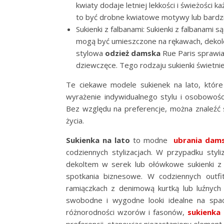
kwiaty dodaje letniej lekkości i świeżości k
to być drobne kwiatowe motywy lub bardziej
Sukienki z falbanami: Sukienki z falbanami s
mogą być umieszczone na rękawach, dekolcie,
stylowa
odzież damska
Rue Paris sprawia,
dziewczęce. Tego rodzaju sukienki świetni
Te ciekawe modele sukienek na lato, któr
wyrażenie indywidualnego stylu i osobowości
Bez względu na preferencje, można znaleźć su
życia.
Sukienka na lato
to modne
ubrania dams
codziennych stylizacjach. W przypadku styli
dekoltem w serek lub ołówkowe sukienki z 
spotkania biznesowe. W codziennych outfi
ramiączkach z denimową kurtką lub luźnych 
swobodne i wygodne looki idealne na space
różnorodności wzorów i fasonów,
sukienka 
preferencji, stanowiąc niezastąpiony element 