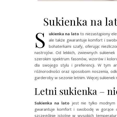
Sukienka na la
S
ukienka na lato
to niezastąpiony ele
ale także gwarantuje komfort i swob
bohaterkami szafy, oferując niezlicz
nastrojów. Od lekkich, zwiewnych sukienek
szerokim spektrum fasonów, wzorów i koloró
dla swojego stylu i preferencji. W tym ar
różnorodności oraz sposobom noszenia, odk
garderoby w sezonie letnim. Więcej sukienek 
Letni sukienka – n
Sukienka na lato
jest nie tylko modnym 
gwarantuje komfort i swobodę w gorące dn
szczególnie istotne w wysokich temperatu