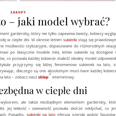
ZAKUPY
to – jaki model wybrać?
ment garderoby, który nie tylko zapewnia świeży, kobiecy wyglą
odę w ciepłe dni. W okresie letnim
sukienki
stają się prawdziwy
one możliwości stylizacyjne, dopasowane do różnorodnych okazji
 maxi po klasyczne modele mini, letnie sukienki są dostępne
w, co pozwala każdej kobiecie znaleźć idealny model odpowied
tykule przyjrzymy się bliżej fenomenowi sukienek na lato, i
rywając, dlaczego są one absolutnym must-have każdej kobiec
na lato – zobacz nasz
sklep
internetowy.
iezbędna w ciepłe dni
wyborem, ale także niezbędnym elementem garderoby, któ
i. Jej lekkość i zwiewność pozwala skórze oddychać, co je
rach. Ponadto,
sukienki na lato
oferują szeroki wybór fasonów