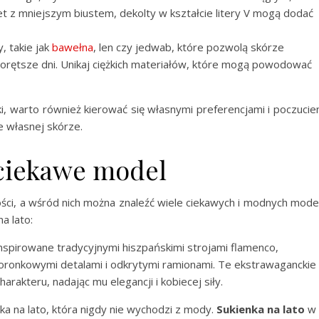
t z mniejszym biustem, dekolty w kształcie litery V mogą dodać
, takie jak
bawełna
, len czy jedwab, które pozwolą skórze
orętsze dni. Unikaj ciężkich materiałów, które mogą powodować
ki, warto również kierować się własnymi preferencjami i poczuci
e własnej skórze.
 ciekawe model
ści, a wśród nich można znaleźć wiele ciekawych i modnych model
a lato:
 inspirowane tradycyjnymi hiszpańskimi strojami flamenco,
koronkowymi detalami i odkrytymi ramionami. Te ekstrawaganckie
arakteru, nadając mu elegancji i kobiecej siły.
ka na lato, która nigdy nie wychodzi z mody.
Sukienka na lato
w