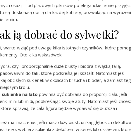
h okazji – od plażowych pikników po eleganckie letnie przyjęci
ato są doskonałą opcją dla każdej kobiety, pozwalając na wyrażen
e letnim.
jak ją dobrać do sylwetki?
ki, warto wziąć pod uwagę kilka istotnych czynników, które pomo
ankamenty. Oto kilka wskazówek:
ydra, czyli proporcjonalnie duże biusty i biodra z wąską talią,
asowanym do talii, które podkreślą jej kształt. Natomiast jeśli
ikaj obcisłych sukienek w okolicach brzucha i bioder, a zamiast te
niejszym kroju.
e
sukienka na lato
powinna być dobrana do proporcji ciała. Jeśli
nki mini lub midi, podkreślając swoje atuty. Natomiast jeśli chces
, które sprawią, że cała figura będzie wydawać się dłuższa i
eż ma znaczenie. Jeśli masz duży biust, unikaj głębokich dekoltó
st tego, wybierz sukienki z dekoltem w serek lub okrągłym, któr