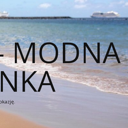
 – MODNA
ENKA
okazję.