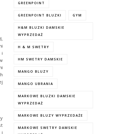
GREENPOINT
GREENPOINT BLUZKI
GYM
H&M BLUZKI DAMSKIE
WYPRZEDAŻ
d,
mi
H & M SWETRY
 i
HM SWETRY DAMSKIE
 w
ni
MANGO BLUZY
ch
ej
MANGO UBRANIA
MARKOWE BLUZKI DAMSKIE
WYPRZEDAŻ
MARKOWE BLUZY WYPRZEDAŻE
ry
st
MARKOWE SWETRY DAMSKIE
 i