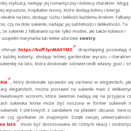
ażdej stylizacji, nadając jej romantyczny i kobiecy charakter. Mogą
 wyraziste, tropikalne wzory, które dodają koloru i energii.
ą idealne na lato, dodając ruchu i lekkości każdemu krokom. Falbany
 czy na dole sukienki, nadając jej subtelności i delikatności. Ta
 że sukienki z falbanami są nie tylko modne, ale także kobiece i
e uzupełni marynarka lub lekkie ażurowe
swetry
.
e oferuje
https://buff.ly/46AXYMZ
dropshipping pozwalają 
 każdej kobiety, dodając letniej garderobie wyrazu i charakter
kienkę na lato, która doskonale odzwierciedli własny gust i st
kie
, który doskonale sprawdzi się zarówno w eleganckich, jak
zacji eleganckich, można postawić na sukienki maxi z delikatn
kwiatowym wzorem, które świetnie nadają się na przyjęcia c
tach sukienka letnia może być noszona w formie sukienek 
sukienek t-shirtowych z sandałami na płaskim obcasie, tworz
r czy spotkanie ze znajomymi. Dzięki swojej uniwersalności
na lato
może być dostosowana do różnych okazji i osobisty
letniej garderoby każdej kobiety.