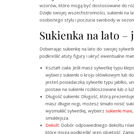
wzorów, które mogą być dostosowane do różnyc
Dzięki swojej wszechstronności, sukienki na l
osobistego stylu i poczucia swobody w sezoni
Sukienka na lato – 
Dobierając sukienkę na lato do swojej sylwet
podkreślić atuty figury i ukryć ewentualne m
Kształt ciała: Jeśli masz sylwetkę typu kleps
wybierz sukienki o kroju ołówkowym lub dop
jesteś posiadaczką sylwetki typu jabłko, un
postaw na sukienki rozkloszowane lub o luź
Długość sukienki: Długość, którą prezentuj
masz długie nogi, możesz śmiało nosić sukie
wysmuklić sylwetkę, wybierz
sukienki maxi
smuklejsza.
Dekolt
: Dobór odpowiedniego dekoltu równi
które mogą podkreślić jego objętość. Zamia