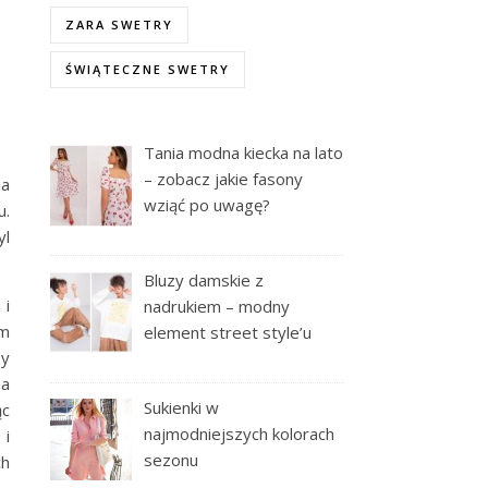
ZARA SWETRY
ŚWIĄTECZNE SWETRY
Tania modna kiecka na lato
– zobacz jakie fasony
na
wziąć po uwagę?
u.
yl
Bluzy damskie z
 i
nadrukiem – modny
ym
element street style’u
zy
na
Sukienki w
ąc
najmodniejszych kolorach
 i
sezonu
ch