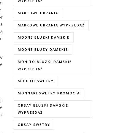
WYPRZEDAŻ
ym
h,
MARKOWE UBRANIA
ór
na
MARKOWE UBRANIA WYPRZEDAŻ
ią
MODNE BLUZKI DAMSKIE
go
MODNE BLUZY DAMSKIE
 w
MOHITO BLUZKI DAMSKIE
ne
WYPRZEDAŻ
MOHITO SWETRY
MONNARI SWETRY PROMOCJA
 i
ORSAY BLUZKI DAMSKIE
je
WYPRZEDAŻ
ąż
ORSAY SWETRY
 i