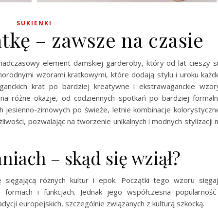
SUKIENKI
tkę – zawsze na czasie
adczasowy element damskiej garderoby, który od lat cieszy s
żnorodnymi wzorami kratkowymi, które dodają stylu i uroku każd
leganckich krat po bardziej kreatywne i ekstrawaganckie wzor
 różne okazje, od codziennych spotkań po bardziej formal
h jesienno-zimowych po świeże, letnie kombinacje kolorystyczn
liwości, pozwalając na tworzenie unikalnych i modnych stylizacji 
niach – skąd się wziął?
 sięgającą różnych kultur i epok. Początki tego wzoru sięga
h formach i funkcjach. Jednak jego współczesna popularność
adycji europejskich, szczególnie związanych z kulturą szkocką.