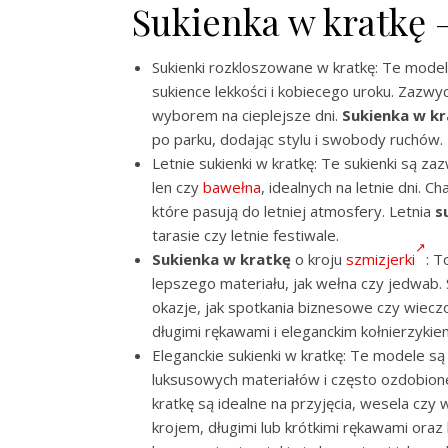
Sukienka w kratkę 
Sukienki rozkloszowane w kratkę: Te mode
sukience lekkości i kobiecego uroku. Zazwy
wyborem na cieplejsze dni.
Sukienka w k
po parku, dodając stylu i swobody ruchów.
Letnie sukienki w kratkę: Te sukienki są z
len czy
bawełna
, idealnych na letnie dni. C
które pasują do letniej atmosfery. Letnia
s
tarasie czy letnie festiwale.
Sukienka w kratkę
o kroju
szmizjerki
: T
lepszego materiału, jak wełna czy jedwab.
okazje, jak spotkania biznesowe czy wiec
długimi rękawami i eleganckim kołnierzykiem,
Eleganckie sukienki w kratkę: Te modele s
luksusowych materiałów i często ozdobione
kratkę są idealne na przyjęcia, wesela cz
krojem, długimi lub krótkimi rękawami oraz