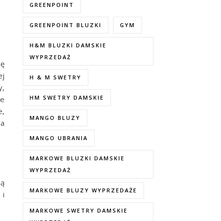
GREENPOINT
GREENPOINT BLUZKI
GYM
H&M BLUZKI DAMSKIE
WYPRZEDAŻ
ię
ej
H & M SWETRY
y,
HM SWETRY DAMSKIE
ne
e,
MANGO BLUZY
na
MANGO UBRANIA
MARKOWE BLUZKI DAMSKIE
WYPRZEDAŻ
ją
MARKOWE BLUZY WYPRZEDAŻE
 i
MARKOWE SWETRY DAMSKIE