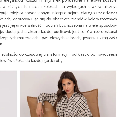
 w różnych formach i kolorach na wybiegach oraz w uliczny
stępuje miejsca nowoczesnym interpretacjom, dlatego też odzież
kcjach, dostosowując się do obecnych trendów kolorystycznych
 jest jej uniwersalność – potrafi być noszona na wiele sposobó
je, dodając charakteru każdej outfitowi. Jest to również doskona
żejszych materiałach i pastelowych kolorach, jesienią i zimą zaś
h.
j zdolności do czasowej transformacji – od klasyki po nowoczes
iew świeżości do każdej garderoby.