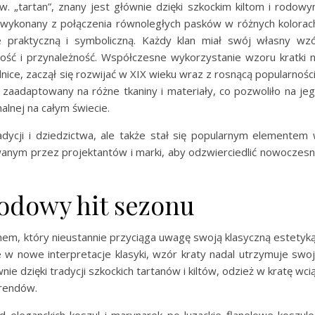
zw. „tartan”, znany jest głównie dzięki szkockim kiltom i rodow
 wykonany z połączenia równoległych pasków w różnych kolorac
że praktyczną i symboliczną. Każdy klan miał swój własny wz
mość i przynależność. Współczesne wykorzystanie wzoru kratki 
ódnice, zaczął się rozwijać w XIX wieku wraz z rosnącą popularnośc
ł zaadaptowany na różne tkaniny i materiały, co pozwoliło na je
alnej na całym świecie.
adycji i dziedzictwa, ale także stał się popularnym elementem
anym przez projektantów i marki, aby odzwierciedlić nowoczes
odowy hit sezonu
m, który nieustannie przyciąga uwagę swoją klasyczną estetyką
e w nowe interpretacje klasyki, wzór kraty nadal utrzymuje swo
e dzięki tradycji szkockich tartanów i kiltów, odzież w kratę wci
trendów.
 eleganckich koszul i marynarek po luzackie flanelowe koszule