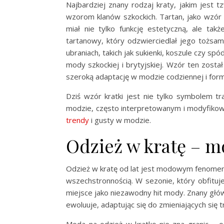
Najbardziej znany rodzaj kraty, jakim jest t
wzorom klanów szkockich. Tartan, jako wzór
miał nie tylko funkcję estetyczną, ale tak
tartanowy, który odzwierciedlał jego tożsa
ubraniach, takich jak sukienki, koszule czy sp
mody szkockiej i brytyjskiej. Wzór ten zosta
szeroką adaptację w modzie codziennej i form
Dziś wzór kratki jest nie tylko symbolem tr
modzie, często interpretowanym i modyfikow
trendy
i gusty w modzie.
Odzież w kratę – m
Odzież w kratę od lat jest modowym fenomene
wszechstronnością. W sezonie, który obfituj
miejsce jako niezawodny hit mody. Znany główni
ewoluuje, adaptując się do zmieniających się 
Moda na odzież w kratkę nie zna granic – od