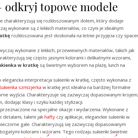
– odkryj topowe modele
le charakteryzują się rozkloszowanym dołem, który dodaje
czaj wykonane są z lekkich materiałów, co czyni je idealnym
ratkę
rozkloszowana jest doskonała na letnie przyjęcia czy space
azwyczaj wykonane z lekkich, przewiewnych materiałów, takich jak
harakteryzują się często jasnymi kolorami i delikatnymi wzorami,
ukienka w kratkę
są świetnym wyborem na plażę, lunch na
o elegancka interpretacja sukienki w kratkę, często wykonana z
Sukienka szmizjerka
w kratkę jest idealna na bardziej formalne
zorne wyjścia. Charakteryzuje się zazwyczaj dopasowanym krojem
 dodając klasy i szyku każdej stylizacji.
ą przeznaczone na specjalne okazje i wydarzenia. Wykonane z
 detalami, takimi jak
hafty
czy aplikacje, eleganckie sukienki w
y wieczorne gale. Charakteryzują się zazwyczaj dopasowanym
 bogatymi kolorami i wzorami. Tego rodzaju sukienki świetnie