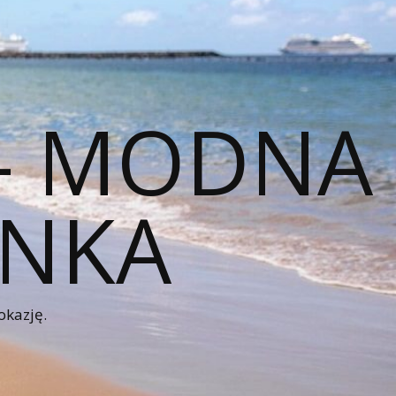
 – MODNA
ENKA
okazję.