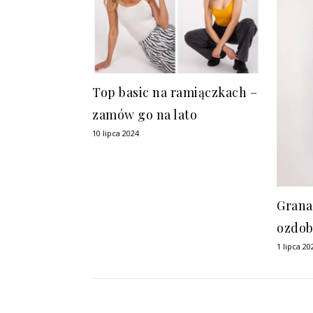
Top basic na ramiączkach –
zamów go na lato
10 lipca 2024
Grana
ozdo
1 lipca 20