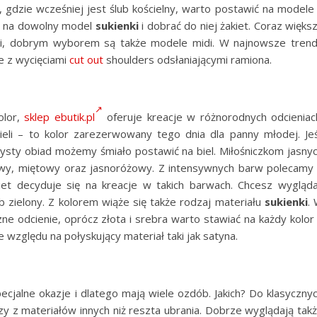
, gdzie wcześniej jest ślub kościelny, warto postawić na modele
ż na dowolny model
sukienki
i dobrać do niej żakiet. Coraz więks
, dobrym wyborem są także modele midi. W najnowsze tren
 z wycięciami
cut out
shoulders odsłaniającymi ramiona.
olor,
sklep ebutik.pl
oferuje kreacje w różnorodnych odcieniac
li – to kolor zarezerwowany tego dnia dla panny młodej. Jeś
zysty obiad możemy śmiało postawić na biel. Miłośniczkom jasny
iowy, miętowy oraz jasnoróżowy. Z intensywnych barw polecamy
obiet decyduje się na kreacje w takich barwach. Chcesz wygląd
b zielony. Z kolorem wiąże się także rodzaj materiału
sukienki
.
e odcienie, oprócz złota i srebra warto stawiać na każdy kolor
 względu na połyskujący materiał taki jak satyna.
cjalne okazje i dlatego mają wiele ozdób. Jakich? Do klasyczny
y z materiałów innych niż reszta ubrania. Dobrze wyglądają tak