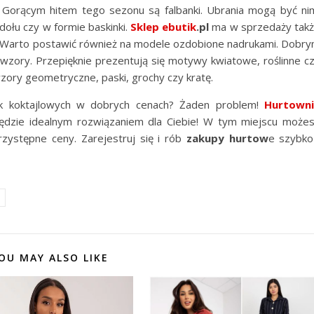
. Gorącym hitem tego sezonu są falbanki. Ubrania mogą być ni
dołu czy w formie baskinki.
Sklep ebutik
.pl
ma w sprzedaży tak
. Warto postawić również na modele ozdobione nadrukami. Dobr
zory. Przepięknie prezentują się motywy kwiatowe, roślinne c
zory geometryczne, paski, grochy czy kratę.
ek koktajlowych w dobrych cenach? Żaden problem!
Hurtown
ędzie idealnym rozwiązaniem dla Ciebie! W tym miejscu może
rzystępne ceny. Zarejestruj się i rób
zakupy hurtow
e szybko
OU MAY ALSO LIKE