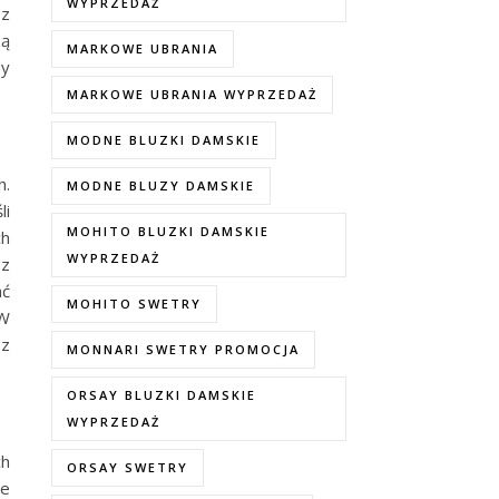
WYPRZEDAŻ
 z
zą
MARKOWE UBRANIA
dy
MARKOWE UBRANIA WYPRZEDAŻ
MODNE BLUZKI DAMSKIE
h.
MODNE BLUZY DAMSKIE
li
MOHITO BLUZKI DAMSKIE
ch
WYPRZEDAŻ
 z
ać
MOHITO SWETRY
 W
 z
MONNARI SWETRY PROMOCJA
ORSAY BLUZKI DAMSKIE
WYPRZEDAŻ
ch
ORSAY SWETRY
że