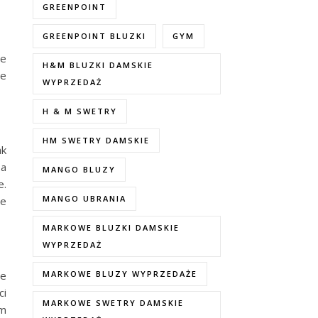
GREENPOINT
GREENPOINT BLUZKI
GYM
ie
H&M BLUZKI DAMSKIE
ie
WYPRZEDAŻ
H & M SWETRY
HM SWETRY DAMSKIE
ak
 a
MANGO BLUZY
e.
MANGO UBRANIA
je
MARKOWE BLUZKI DAMSKIE
WYPRZEDAŻ
że
MARKOWE BLUZY WYPRZEDAŻE
ci
MARKOWE SWETRY DAMSKIE
ym