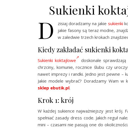
Sukienki kokt
D
zisiaj doradzamy na jakie
sukienki
ko
jakie fasony są teraz modne, znaj
w zaledwie trzech krokach znajdziec
Kiedy zakładać sukienki kokt
Sukienki koktajlowe
doskonale sprawdzają si
chrzciny, komunie, rocznice ślubu czy uroczy
nawet imprezy i randki. Jedno jest pewne – 
Jakie modele wybrać? Doradzamy Wam w kil
sklep
ebutik.pl
.
Krok 1: krój
W każdej sukience najważniejszy jest krój. 
spełniać zasady dress code. Jakich reguł na
mini – czasami nie pasują one do okoliczno