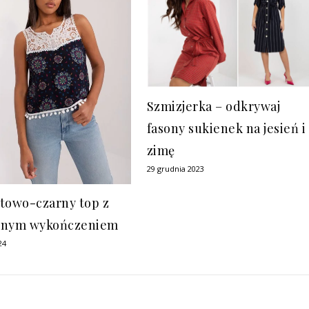
Szmizjerka – odkrywaj
fasony sukienek na jesień i
zimę
29 grudnia 2023
towo-czarny top z
bnym wykończeniem
24