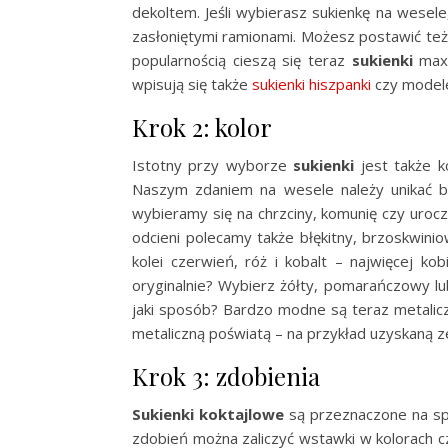
dekoltem. Jeśli wybierasz sukienkę na wesele
zasłoniętymi ramionami. Możesz postawić te
popularnością cieszą się teraz
sukienki
maxi
wpisują się także
sukienki hiszpanki
czy modele
Krok 2: kolor
Istotny przy wyborze
sukienki
jest także k
Naszym zdaniem na wesele należy unikać bie
wybieramy się na chrzciny, komunię czy uroc
odcieni polecamy także błękitny, brzoskwin
kolei czerwień, róż i kobalt – najwięcej k
oryginalnie? Wybierz żółty, pomarańczowy lu
jaki sposób? Bardzo modne są teraz metaliczn
metaliczną poświatą – na przykład uzyskaną ze
Krok 3: zdobienia
Sukienki koktajlowe
są przeznaczone na spe
zdobień można zaliczyć wstawki w kolorach cz