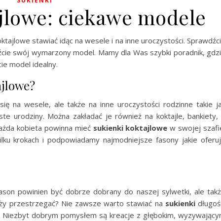
SUKIENKI
ajlowe: ciekawe modele
ktajlowe stawiać idąc na wesele i na inne uroczystości. Sprawdźc
dźcie swój wymarzony model. Mamy dla Was szybki poradnik, gdz
ie model idealny.
ajlowe?
ę na wesele, ale także na inne uroczystości rodzinne takie j
ste urodziny. Można zakładać je również na koktajle, bankiety,
każda kobieta powinna mieć
sukienki koktajlowe
w swojej szafi
ku krokach i podpowiadamy najmodniejsze fasony jakie oferu
Fason powinien być dobrze dobrany do naszej sylwetki, ale tak
leży przestrzegać? Nie zawsze warto stawiać na
sukienki
długoś
ści. Niezbyt dobrym pomysłem są kreacje z głębokim, wyzywając