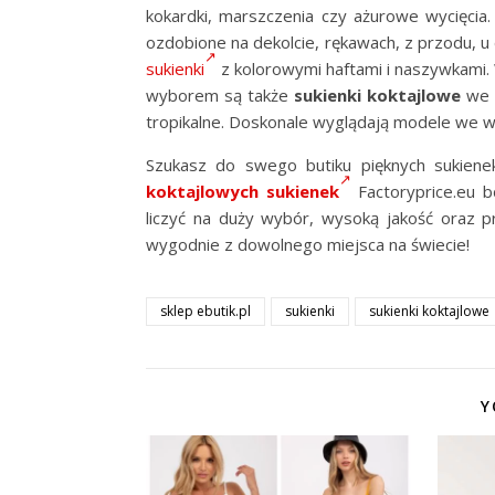
kokardki, marszczenia czy ażurowe wycięcia
ozdobione na dekolcie, rękawach, z przodu, u 
sukienki
z kolorowymi haftami i naszywkami
wyborem są także
sukienki koktajlowe
we w
tropikalne. Doskonale wyglądają modele we w
Szukasz do swego butiku pięknych sukien
koktajlowych sukienek
Factoryprice.eu b
liczyć na duży wybór, wysoką jakość oraz p
wygodnie z dowolnego miejsca na świecie!
sklep ebutik.pl
sukienki
sukienki koktajlowe
Y