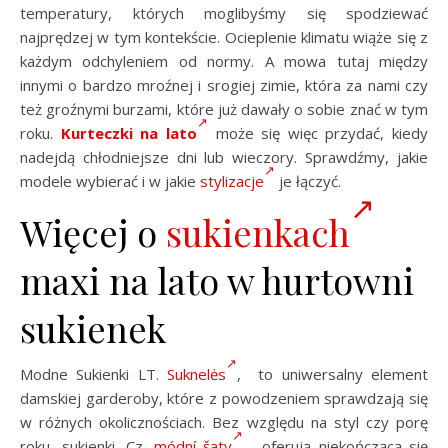
temperatury, których moglibyśmy się spodziewać
najprędzej w tym kontekście. Ocieplenie klimatu wiąże się z
każdym odchyleniem od normy. A mowa tutaj między
innymi o bardzo mroźnej i srogiej zimie, która za nami czy
też groźnymi burzami, które już dawały o sobie znać w tym
roku.
Kurteczki na lato
może się więc przydać, kiedy
nadejdą chłodniejsze dni lub wieczory. Sprawdźmy, jakie
modele wybierać i w jakie
stylizacje
je łączyć.
Więcej o
sukienkach
maxi na lato w hurtowni
sukienek
Modne Sukienki LT.
Suknelės
, to uniwersalny element
damskiej garderoby, które z powodzeniem sprawdzają się
w różnych okolicznościach. Bez względu na styl czy porę
roku, sukienki, Cz.
módní šaty
, oferują niekończącą się