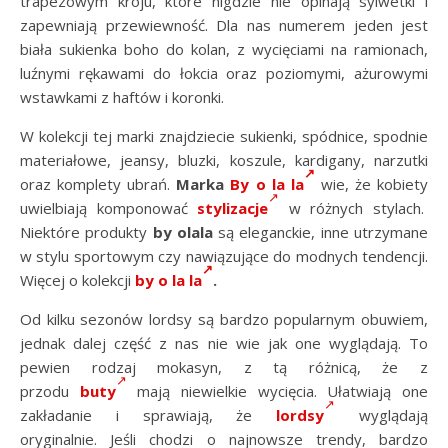
trapezowym kroju, które nigdzie nie opinają sylwetki i
zapewniają przewiewność. Dla nas numerem jeden jest
biała sukienka boho do kolan, z wycięciami na ramionach,
luźnymi rękawami do łokcia oraz poziomymi, ażurowymi
wstawkami z haftów i koronki.
W kolekcji tej marki znajdziecie sukienki, spódnice, spodnie
materiałowe, jeansy, bluzki, koszule, kardigany, narzutki
oraz komplety ubrań.
Marka
By o la la
wie, że kobiety
uwielbiają komponować
stylizacje
w różnych stylach.
Niektóre produkty
by olala
są eleganckie, inne utrzymane
w stylu sportowym czy nawiązujące do modnych tendencji.
Więcej o kolekcji
by o la la
.
Od kilku sezonów lordsy są bardzo popularnym obuwiem,
jednak dalej część z nas nie wie jak one wyglądają. To
pewien rodzaj mokasyn, z tą różnicą, że z
przodu
buty
mają niewielkie wycięcia. Ułatwiają one
zakładanie i sprawiają, że
lordsy
wyglądają
oryginalnie. Jeśli chodzi o najnowsze trendy, bardzo