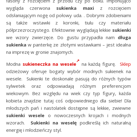
fasony z rozcięciem z przodu czy po boku. Imponująco
wygląda czerwona
sukienka maxi
z rozcięciem
odsłaniającym nogę od połowy uda. . Dobrymi zdobieniami
są także wstawki z koronki, tiulu czy materiału
półprzezroczystego. Efektownie wyglądają lekkie
sukienki
we wzory zwierzęce. Do gustu przypadła nam
długa
sukienka
w panterkę ze złotymi wstawkami – jest idealna
na imprezę w gronie znajomych.
Modna
sukieneczka na wesele
na każdą figurę.
Sklep
odzieżowy oferuje bogaty wybór modnych sukienek na
wesele. Sukienki te doskonale pasują do różnych typów
sylwetek oraz odpowiadają różnym preferencjom
wiekowym. Bez względu na wiek czy typ figury, każda
kobieta znajdzie tutaj coś odpowiedniego dla siebie! Dla
młodszych pań i nastolatek dostępne są lekkie, zwiewne
sukienki wesele
o nowoczesnych krojach i modnych
wzorach.
Sukienki na weselę
podkreślą ich naturalną
energię i młodzieńczy styl.