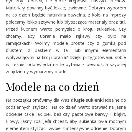
być zbyt obcisła, nie może krępować naszych ruchów.
Materiały powinny być lekkie, zwiewne. Dobrym wyborem
na co dzień będzie naturalna bawełna, z kolei na imprezy
polecamy lekko sztywne lub błyszczące materiały oraz tiul.
Przed kupnem warto pomyśleć o kroju sukienkie. Czy
chcemy, aby ubranie miało rękawy czy było na
ramiączkach? Wolimy modele proste czy z gumką pod
biustem, z paskiem w talii lub innymi elementami
wpływającymi na krój ubrania? Dzięki przygotowaniu sobie
wcześniej odpowiedzi na te pytania z pewnością szybciej
znajdziemy wymarzony model.
Modele na co dzień
Na początku omówimy dla Was
długie sukienki
idealne do
codziennych stylizacji. Na co dzień warto stawiać na jasne
odcienie takie jak biel, beż czy pastelowe barwy – błękit,
liliowy, jasny róż. Jeśli chcesz, aby sukienka była mocnym
elementem stylizacji wybierz intensywne odcienie. Dobrym