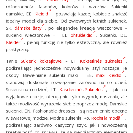
różnorodność fasonów, kolorów i wzorów. Sukienki
damskie, EE.
Kleidid
pozwalają każdej kobiecie znaleźć
idealny model dla siebie. Od zwiewnych letnich sukienek,
SK.
dámske šaty
, po eleganckie kreacje wieczorowe –
sukienki wieczorowe – EE
õhtukleidid
. Sukienki, DE.
Kleider
, pełnią funkcję nie tylko estetyczną, ale również
praktyczną.
Tanie
Sukienki koktajlowe
– LT
Kokteilinės suknelės
,
podkreślając jednocześnie indywidualny styl noszącej je
osoby. Bawełniane sukienki maxi – EE,
maxi kleidid
,
stanowią doskonałe rozwiązanie zarówno na co dzień.
Sukienki na co dzień, LT
Kasdieninės Suknelės
, jak i na
wyjątkowe okazje, oferują nie tylko wygodę noszenia, ale
także możliwość wyrażenia siebie poprzez modę. Damskie
sukienki, EN. Fashionable dresses są niezmiennie obecne
w światowej modzie. Modne sukienki Ro.
Rochii la modă
,
podkreślając zarówno klasyczny szyk, jak i nowoczesną
kreatywność, co sprawia, że są nieodłącznym elementem