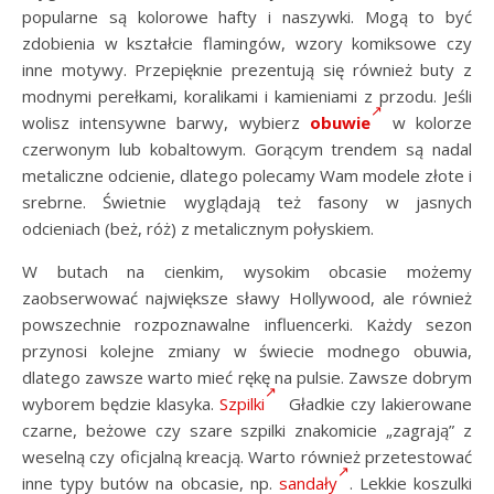
popularne są kolorowe hafty i naszywki. Mogą to być
zdobienia w kształcie flamingów, wzory komiksowe czy
inne motywy. Przepięknie prezentują się również buty z
modnymi perełkami, koralikami i kamieniami z przodu. Jeśli
wolisz intensywne barwy, wybierz
obuwie
w kolorze
czerwonym lub kobaltowym. Gorącym trendem są nadal
metaliczne odcienie, dlatego polecamy Wam modele złote i
srebrne. Świetnie wyglądają też fasony w jasnych
odcieniach (beż, róż) z metalicznym połyskiem.
W butach na cienkim, wysokim obcasie możemy
zaobserwować największe sławy Hollywood, ale również
powszechnie rozpoznawalne influencerki. Każdy sezon
przynosi kolejne zmiany w świecie modnego obuwia,
dlatego zawsze warto mieć rękę na pulsie. Zawsze dobrym
wyborem będzie klasyka.
Szpilki
Gładkie czy lakierowane
czarne, beżowe czy szare szpilki znakomicie „zagrają” z
weselną czy oficjalną kreacją. Warto również przetestować
inne typy butów na obcasie, np.
sandały
. Lekkie koszulki