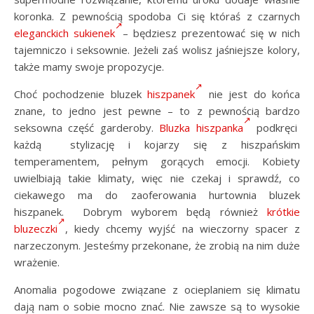
koronka. Z pewnością spodoba Ci się któraś z czarnych
eleganckich sukienek
– będziesz prezentować się w nich
tajemniczo i seksownie. Jeżeli zaś wolisz jaśniejsze kolory,
także mamy swoje propozycje.
Choć pochodzenie bluzek
hiszpanek
nie jest do końca
znane, to jedno jest pewne – to z pewnością bardzo
seksowna część garderoby.
Bluzka hiszpanka
podkręci
każdą stylizację i kojarzy się z hiszpańskim
temperamentem, pełnym gorących emocji. Kobiety
uwielbiają takie klimaty, więc nie czekaj i sprawdź, co
ciekawego ma do zaoferowania hurtownia bluzek
hiszpanek. Dobrym wyborem będą również
krótkie
bluzeczki
, kiedy chcemy wyjść na wieczorny spacer z
narzeczonym. Jesteśmy przekonane, że zrobią na nim duże
wrażenie.
Anomalia pogodowe związane z ocieplaniem się klimatu
dają nam o sobie mocno znać. Nie zawsze są to wysokie