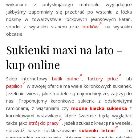
wykonane z połyskującego materiału wyglądające
jakbyśmy zapomniały się przebrać po wstaniu z łóżka
nosimy w towarzystwie rockowych jeansowych katan,
spodni z wysokim stanem oraz
botków
na wysokim
obcasie.
Sukienki maxi na lato –
kup online
Sklep internetowy
butik online
,
factory price
lub
papilion
w swojej ofercie ma wiele koronkowych sukienek.
Jeżeli nie wiesz, jakie modele są najmodniejsze, zajrzyj do
nas! Proponujemy koronkowe sukienki z odsłoniętymi
ramionami, z wiązaniami czy
modna kiecka sukienka
z
koronkowymi wstawkami, które świetnie będą wyglądać
także jako
strój do pracy
. Jeżeli szukasz kreacji na wesele,
sprawdź nasze rozkloszowane
sukienki letnie
– to
supermodne rozwiązanie, któremu uroku dodaje właśnie