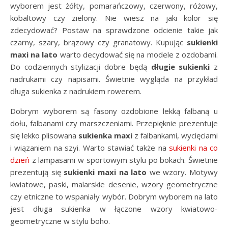
wyborem jest żółty, pomarańczowy, czerwony, różowy,
kobaltowy czy zielony. Nie wiesz na jaki kolor się
zdecydować? Postaw na sprawdzone odcienie takie jak
czarny, szary, brązowy czy granatowy. Kupując
sukienki
maxi na lato
warto decydować się na modele z ozdobami.
Do codziennych stylizacji dobre będą
długie sukienki
z
nadrukami czy napisami. Świetnie wygląda na przykład
długa sukienka z nadrukiem rowerem.
Dobrym wyborem są fasony ozdobione lekką falbaną u
dołu, falbanami czy marszczeniami. Przepięknie prezentuje
się lekko plisowana
sukienka maxi
z falbankami, wycięciami
i wiązaniem na szyi. Warto stawiać także na
sukienki na co
dzień
z lampasami w sportowym stylu po bokach. Świetnie
prezentują się
sukienki maxi na lato
we wzory. Motywy
kwiatowe, paski, malarskie desenie, wzory geometryczne
czy etniczne to wspaniały wybór. Dobrym wyborem na lato
jest długa sukienka w łączone wzory kwiatowo-
geometryczne w stylu boho.