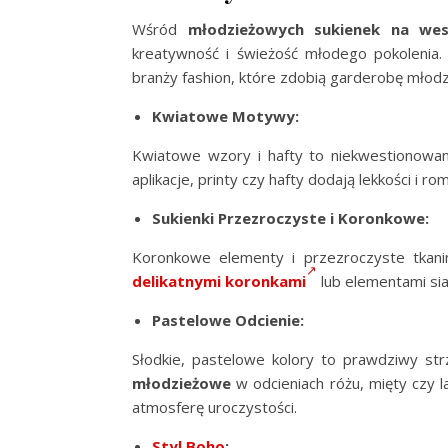
Wśród
młodzieżowych sukienek na wes
kreatywność i świeżość młodego pokolenia.
branży fashion, które zdobią garderobę młod
Kwiatowe Motywy:
Kwiatowe wzory i hafty to niekwestionowan
aplikacje, printy czy hafty dodają lekkości i r
Sukienki Przezroczyste i Koronkowe:
Koronkowe elementy i przezroczyste tkani
delikatnymi koronkami
lub elementami sia
Pastelowe Odcienie:
Słodkie, pastelowe kolory to prawdziwy st
młodzieżowe
w odcieniach różu, mięty czy l
atmosferę uroczystości.
Styl Boho
: