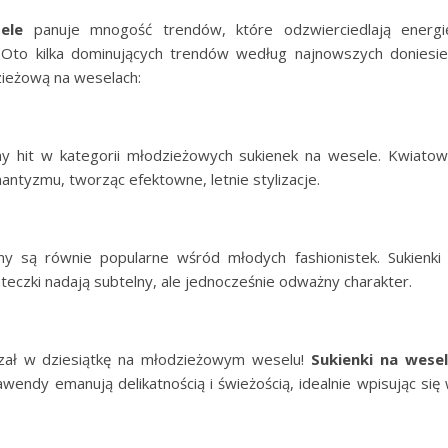
ele
panuje mnogość trendów, które odzwierciedlają energi
 Oto kilka dominujących trendów według najnowszych doniesi
zieżową na weselach:
y hit w kategorii młodzieżowych sukienek na wesele. Kwiato
omantyzmu, tworząc efektowne, letnie stylizacje.
ny są równie popularne wśród młodych fashionistek. Sukienk
teczki nadają subtelny, ale jednocześnie odważny charakter.
rzał w dziesiątkę na młodzieżowym weselu!
Sukienki na wese
awendy emanują delikatnością i świeżością, idealnie wpisując się