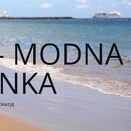
 – MODNA
ENKA
okazję.