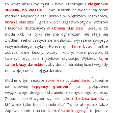
to wciąż absolutny must – have. Niedrogie i
eleganckie
sukienki na wesele
, j
akie sukienki na wesele są teraz
modne? Najmodniejsze ubrania w większych rozmiarach,
ubrania plus size
, gdzie kupić? Bogactwo stylów, wzorów
i fasonów dostępnych w
ubrania plus size
ukazuje, że
moda XXL nie tylko nie zna ograniczeń, ale staje się
źródłem niekończących się możliwości wyrażania swojego
indywidualnego stylu. Polecamy
Tanie butiki
online
zobacz różne fasony, wzory i kolory, które pozwolą Ci
tworzyć oryginalne i stylowe stylizacje. Wybierz
fajne
tanie bluzy damskie
, aby dodać odrobinę luzu i wygody
do swojej codziennej garderoby.
Modne w tym sezonie
sukienki na co dzień tanio
. Idealne
na siłownię
legginsy glamour
to połączenie
wyjątkowego designu i starannie przemyślanego projektu.
Zobacz szeroki wybór wysokiej jakości
bielizna damska
,
która nie tylko będzie podkreślać Twoje atuty, ale także
zapewni komfort na co dzień.
Czarne legginsy
to jedne z