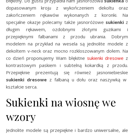
błękitny. Do gustu przypadła nam jasnoróżowa
sukienka
o
dopasowanym kroju z wykończeniem dekoltu oraz
zakończeniem rękawów wykonanych z koronki. Na
specjalne okazje polecamy także jasnoróżowe
sukienki
z
długim rękawem, ozdobnymi złotymi guzikami i
przepięknymi falbanami z przodu ubrania. Dobrym
modelem na przykład na wesela są jednolite modele z
dekoltem v-neck oraz mocno rozkloszowanym dołem. Na
co dzień proponujemy Wam błękitne
sukienki dresowe
z
kontrastowym paskiem i subtelną kokardką z przodu.
Przepięknie prezentują się również jasnoniebieskie
sukienki dresowe
z falbaną u dołu oraz naszywką w
kształcie serca.
Sukienki na wiosnę we
wzory
Jednolite modele są przepiękne i bardzo uniwersalne, ale