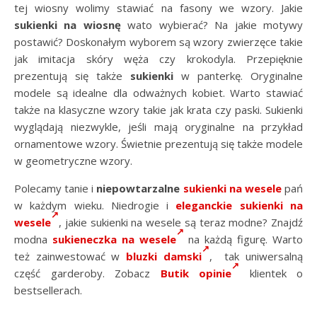
tej wiosny wolimy stawiać na fasony we wzory. Jakie
sukienki na wiosnę
wato wybierać? Na jakie motywy
postawić? Doskonałym wyborem są wzory zwierzęce takie
jak imitacja skóry węża czy krokodyla. Przepięknie
prezentują się także
sukienki
w panterkę. Oryginalne
modele są idealne dla odważnych kobiet. Warto stawiać
także na klasyczne wzory takie jak krata czy paski. Sukienki
wyglądają niezwykle, jeśli mają oryginalne na przykład
ornamentowe wzory. Świetnie prezentują się także modele
w geometryczne wzory.
Polecamy tanie i
niepowtarzalne
sukienki na wesele
pań
w każdym wieku. Niedrogie i
eleganckie sukienki na
wesele
, j
akie sukienki na wesele są teraz modne? Znajdź
modna
sukieneczka na wesele
na każdą figurę. Warto
też zainwestować w
bluzki damski
, tak uniwersalną
część garderoby. Zobacz
Butik opinie
klientek o
bestsellerach.