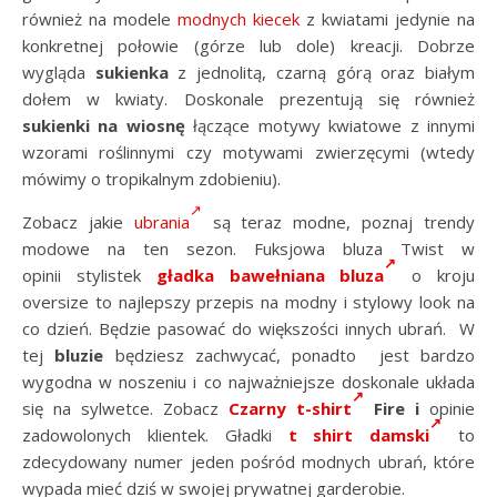
również na modele
modnych kiecek
z kwiatami jedynie na
konkretnej połowie (górze lub dole) kreacji. Dobrze
wygląda
sukienka
z jednolitą, czarną górą oraz białym
dołem w kwiaty. Doskonale prezentują się również
sukienki na wiosnę
łączące motywy kwiatowe z innymi
wzorami roślinnymi czy motywami zwierzęcymi (wtedy
mówimy o tropikalnym zdobieniu).
Zobacz jakie
ubrania
są teraz modne, poznaj trendy
modowe na ten sezon. Fuksjowa bluza Twist w
opinii stylistek
gładka bawełniana bluza
o kroju
oversize to najlepszy przepis na modny i stylowy look na
co dzień. Będzie pasować do większości innych ubrań. W
tej
bluzie
będziesz zachwycać, ponadto jest bardzo
wygodna w noszeniu i co najważniejsze doskonale układa
się na sylwetce. Zobacz
Czarny t-shirt
Fire i
opinie
zadowolonych klientek. Gładki
t shirt damski
to
zdecydowany numer jeden pośród modnych ubrań, które
wypada mieć dziś w swojej prywatnej garderobie.