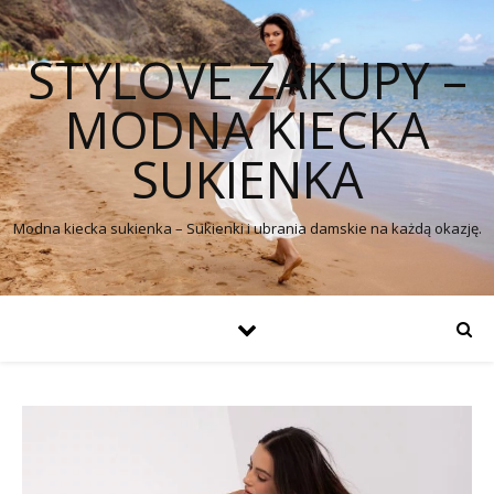
STYLOVE ZAKUPY –
MODNA KIECKA
SUKIENKA
Modna kiecka sukienka – Sukienki i ubrania damskie na każdą okazję.