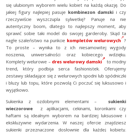
się ulubionym wyborem wielu kobiet na każdą okazję. Do
jakiej figury najlepiej pasuje
kombinezon damski
i czy
rzeczywiście wyszczupla sylwetkę? Panuje na nie
autentyczny boom, dlatego to najlepszy moment, aby
sprawić sobie taki model do swojej garderoby. Skąd ta
nagłe szaleństwo na punkcie
kompletów welurowych
?
To proste – wynika to z ich niesamowitej wygody
noszenia, uniwersalności oraz kobiecego wdzięku.
Komplety welurowe –
dres welurowy damski
to modny
trend, który podbija serca fashionistek. Oferujemy
zestawy składające się z welurowych spodni lub spódniczki
i bluzy lub topu, które pozwolą Ci poczuć się luksusowo i
wyjątkowo.
Sukienka z ozdobnymi elementami –
sukienki
wieczorowe
z aplikacjami, cekinami, koronkami czy
haftami są idealnym wyborem na bardziej luksusowe i
ekskluzywne wydarzenia. W naszej ofercie znajdziesz
sukienki przeznaczone dosłownie dla każdej kobiety.