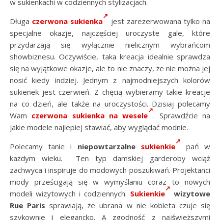
w sukienkachi w codziennych stylizacjach.
Długa
czerwona sukienka
jest zarezerwowana tylko na
specjalne okazje, najczęściej uroczyste gale, które
przydarzają się wyłącznie nielicznym wybrańcom
showbiznesu. Oczywiście, taka kreacja idealnie sprawdza
się na wyjątkowe okazje, ale to nie znaczy, że nie można jej
nosić kiedy indziej. Jednym z najmodniejszych kolorów
sukienek jest czerwień. Z chęcią wybieramy takie kreacje
na co dzień, ale także na uroczystości. Dzisiaj polecamy
Wam
czerwona sukienka na wesele
. Sprawdźcie na
jakie modele najlepiej stawiać, aby wyglądać modnie.
Polecamy tanie i
niepowtarzalne
sukienkie
pań w
każdym wieku. Ten typ damskiej garderoby wciąż
zachwyca i inspiruje do modowych poszukiwań. Projektanci
mody prześcigają się w wymyślaniu coraz to nowych
modeli wizytowych i codziennych.
Sukienkie
wizytowe
Rue Paris
sprawiają, że ubrana w nie kobieta czuje się
szykownie i elegancko. A zgodność z najświeższymi