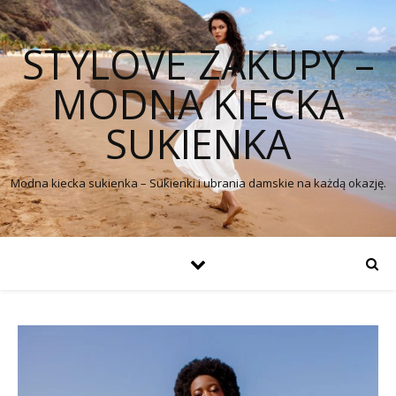
STYLOVE ZAKUPY –
MODNA KIECKA
SUKIENKA
Modna kiecka sukienka – Sukienki i ubrania damskie na każdą okazję.