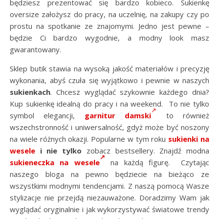
będziesz prezentować się bardzo kobieco. Sukienkę
oversize założysz do pracy, na uczelnię, na zakupy czy po
prostu na spotkanie ze znajomymi. Jedno jest pewne –
będzie Ci bardzo wygodnie, a modny look masz
gwarantowany.
Sklep butik stawia na wysoką jakość materiałów i precyzję
wykonania, abyś czuła się wyjątkowo i pewnie w naszych
sukienkach
. Chcesz wyglądać szykownie każdego dnia?
Kup sukienkę idealną do pracy i na weekend. To nie tylko
symbol elegancji,
garnitur damski
to również
wszechstronność i uniwersalność, gdyż może być noszony
na wiele różnych okazji. Popularne w tym roku
sukienki na
wesele
i nie tylko
zobacz bestsellery. Znajdź modna
sukieneczka na wesele
na każdą figurę. Czytając
naszego bloga na pewno będziecie na bieżąco ze
wszystkimi modnymi tendencjami. Z naszą pomocą Wasze
stylizacje nie przejdą niezauważone. Doradzimy Wam jak
wyglądać oryginalnie i jak wykorzystywać światowe trendy