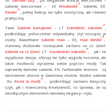
SK.
dámske šaty
, po eleganckie kreacje wieczorowe –
sukienki wieczorowe – EE
õhtukleidid
. Sukienki, DE.
Kleider
, pełnią funkcję nie tylko estetyczną, ale również
praktyczną.
Tanie
Sukienki koktajlowe
– LT
Kokteilinės suknelės
,
podkreślając jednocześnie indywidualny styl noszącej je
osoby. Bawełniane
sukienki maxi
– EE,
maxi kleidid
,
stanowią doskonałe rozwiązanie zarówno na co dzień.
Sukienki na co dzień
, LT
Kasdieninės Suknelės
, jak i na
wyjątkowe okazje, oferują nie tylko wygodę noszenia, ale
także możliwość wyrażenia siebie poprzez modę. Tak
naprawdę damskie sukienki, EN. Fashionable dresses są
niezmiennie obecne w światowej modzie. Modne sukienki
Ro.
Rochii la modă
, podkreślając zarówno klasyczny
szyk, jak i nowoczesną kreatywność, co sprawia, że są
nieodłącznym elementem damskiej elegancji i stylu.