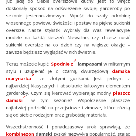
już jadą do Ciebie oversizowe ciuchy. Jest to wręcz
doskonały sposób na odświeżenie swojej garderoby po
sezonie jesienno-zimowym. Wpuść do szafy odrobinę
wiosennego powiewu świeżości i postaw na piękne sukienki
oversize. Nasze stylistki wybrały dla Was rewelacyjne
modele na każdą kieszeń. Nieważne, czy chcesz nosić
sukienki oversize na co dzień czy na większe okazje –
zawsze będziesz wyglądać w nich świetnie.
Teraz możecie kupić
Spodnie z
lampasami
w militarnym
stylu i uzupełnić je o czarną, dwurzędową
damska
marynarka
ze złotymi guzikami. Jest jednym z
najbardziej klasycznych i absolutnie kultowym elementem
garderoby. Czym się kierować wybierając modny
płaszcz
damski
w tym sezonie? Współczesne płaszcze
najłatwiej podzielić na przejściowe i zimowe, które różnią
się od siebie rodzajem oraz grubością materiału.
Wszechstronność i ponadczasowy urok sprawiają, że
kombinezon
damski
zyskał niezwykłą popularność, stając