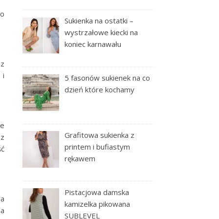
Co
Sukienka na ostatki –
wystrzałowe kiecki na
koniec karnawału
 z
 i
5 fasonów sukienek na co
dzień które kochamy
le
Grafitowa sukienka z
 z
printem i bufiastym
ść
rękawem
Pistacjowa damska
ra
kamizelka pikowana
da
SUBLEVEL