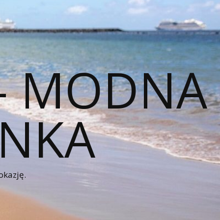
 – MODNA
ENKA
okazję.