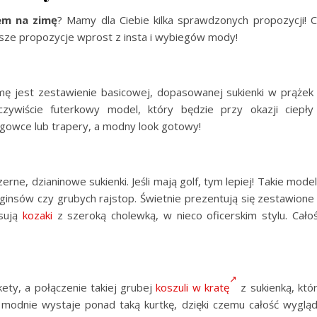
fem na zimę
? Mamy dla Ciebie kilka sprawdzonych propozycji! 
nasze propozycje wprost z insta i wybiegów mody!
ę jest zestawienie basicowej, dopasowanej sukienki w prążek
oczywiście futerkowy model, który będzie przy okazji ciepły
gowce lub trapery, a modny look gotowy!
zerne, dzianinowe sukienki. Jeśli mają golf, tym lepiej! Takie mode
ginsów czy grubych rajstop. Świetnie prezentują się zestawione
asują
kozaki
z szeroką cholewką, w nieco oficerskim stylu. Cało
ety, a połączenie takiej grubej
koszuli w kratę
z sukienką, któ
z modnie wystaje ponad taką kurtkę, dzięki czemu całość wyglą