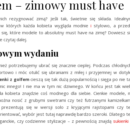
fem – zimowy must have
ich rezygnować zimą? Jeśli tak, świetnie się składa. Idealn
 w których każda kobieta wygląda modnie
i
stylowo, a prze
z się, które modele to absolutny must have na zimę? Dowiesz s
 czytaj dalej.
mowym wydaniu
wnież potrzebujemy ubrać się znacznie cieplej. Podczas chłodnyc
towo i móc otulić się ubraniami z miłej i przyjemnej w doty
enki z golfem
cieszą się tak dużą popularnością i sięga po nie t
nic innego! I nie ma w tym nic dziwnego. W końcu jest tak wie
a kobieta znajdzie coś modnego dla siebie. Cienkie modele, 
żna nosić z grubymi swetrami czy też futrzanymi kamizelkam
rezentują się w wersji solo z kryjącymi rajstopami czy t
zorientować, wybór jest tutaj naprawdę bardzo szeroki. Dlatego t
eganckie, czy codzienne stylizacje – z pewnością znajdą
sukienki