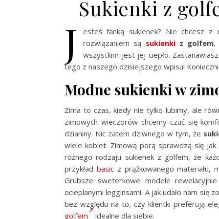
Sukienki z gol
J
esteś fanką sukienek? Nie chcesz z n
rozwiązaniem są
sukienki
z golfem
,
wszystkim jest jej ciepło. Zastanawias
tego z naszego dzisiejszego wpisu! Koniecznie
Modne sukienki w zi
Zima to czas, kiedy nie tylko lubimy, ale ró
zimowych wieczorów chcemy czuć się komfor
dzianiny. Nic zatem dziwnego w tym, że
suki
wiele kobiet. Zimową porą sprawdzą się jak 
różnego rodzaju sukienek z golfem, że każd
przykład
basic
z prążkowanego materiału, mo
Grubsze sweterkowe modele rewelacyjnie p
ocieplanymi legginsami. A jak udało nam się 
bez względu na to, czy klientki preferują el
golfem
idealne dla siebie.