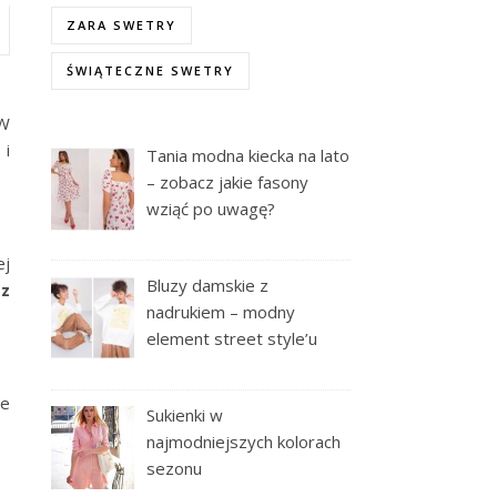
ZARA SWETRY
ŚWIĄTECZNE SWETRY
 W
 i
Tania modna kiecka na lato
– zobacz jakie fasony
wziąć po uwagę?
ej
Bluzy damskie z
 z
nadrukiem – modny
element street style’u
je
Sukienki w
najmodniejszych kolorach
sezonu