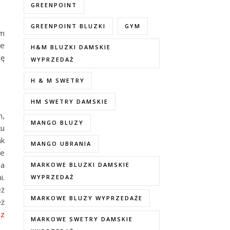
GREENPOINT
GREENPOINT BLUZKI
GYM
ym
de
H&M BLUZKI DAMSKIE
ię
WYPRZEDAŻ
H & M SWETRY
HM SWETRY DAMSKIE
h,
MANGO BLUZY
ku
ak
MANGO UBRANIA
le
na
MARKOWE BLUZKI DAMSKIE
i.
WYPRZEDAŻ
eż
MARKOWE BLUZY WYPRZEDAŻE
eż
 z
MARKOWE SWETRY DAMSKIE