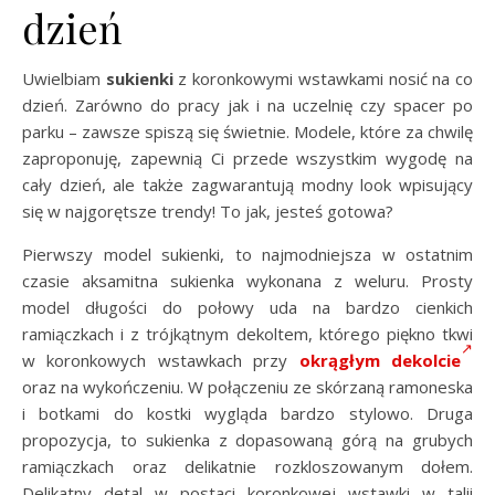
dzień
Uwielbiam
sukienki
z koronkowymi wstawkami nosić na co
dzień. Zarówno do pracy jak i na uczelnię czy spacer po
parku – zawsze spiszą się świetnie. Modele, które za chwilę
zaproponuję, zapewnią Ci przede wszystkim wygodę na
cały dzień, ale także zagwarantują modny look wpisujący
się w najgorętsze trendy! To jak, jesteś gotowa?
Pierwszy model sukienki, to najmodniejsza w ostatnim
czasie aksamitna sukienka wykonana z weluru. Prosty
model długości do połowy uda na bardzo cienkich
ramiączkach i z trójkątnym dekoltem, którego piękno tkwi
w koronkowych wstawkach przy
okrągłym dekolcie
oraz na wykończeniu. W połączeniu ze skórzaną ramoneska
i botkami do kostki wygląda bardzo stylowo. Druga
propozycja, to sukienka z dopasowaną górą na grubych
ramiączkach oraz delikatnie rozkloszowanym dołem.
Delikatny detal w postaci koronkowej wstawki w talii