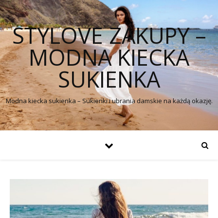
STYLOVE ZAKUPY –
MODNA KIECKA
SUKIENKA
Modna kiecka sukienka – Sukienki i ubrania damskie na każdą okazję.