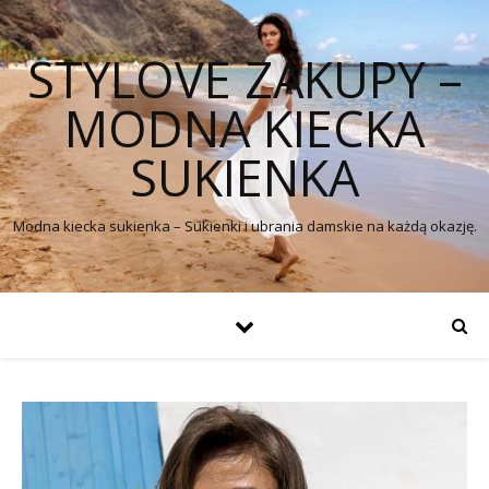
STYLOVE ZAKUPY –
MODNA KIECKA
SUKIENKA
Modna kiecka sukienka – Sukienki i ubrania damskie na każdą okazję.