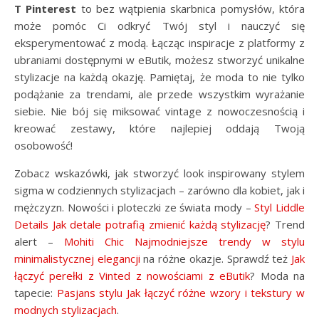
T Pinterest
to bez wątpienia skarbnica pomysłów, która
może pomóc Ci odkryć Twój styl i nauczyć się
eksperymentować z modą. Łącząc inspiracje z platformy z
ubraniami dostępnymi w eButik, możesz stworzyć unikalne
stylizacje na każdą okazję. Pamiętaj, że moda to nie tylko
podążanie za trendami, ale przede wszystkim wyrażanie
siebie. Nie bój się miksować vintage z nowoczesnością i
kreować zestawy, które najlepiej oddają Twoją
osobowość!
Zobacz wskazówki, jak stworzyć look inspirowany stylem
sigma w codziennych stylizacjach – zarówno dla kobiet, jak i
mężczyzn. Nowości i ploteczki ze świata mody –
Styl Liddle
Details Jak detale potrafią zmienić każdą stylizację
? Trend
alert –
Mohiti Chic Najmodniejsze trendy w stylu
minimalistycznej elegancji
na różne okazje. Sprawdź też
Jak
łączyć perełki z Vinted z nowościami z eButik
? Moda na
tapecie:
Pasjans stylu Jak łączyć różne wzory i tekstury w
modnych stylizacjach
.