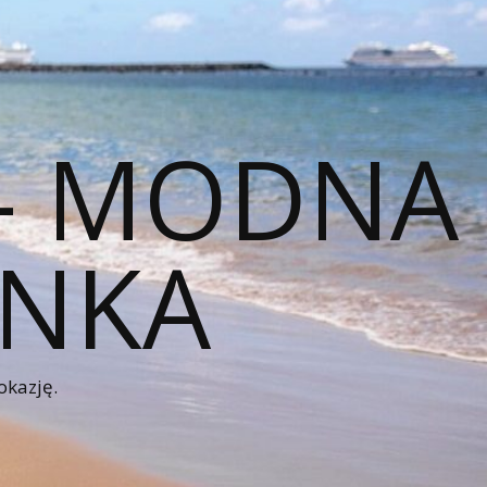
 – MODNA
ENKA
okazję.