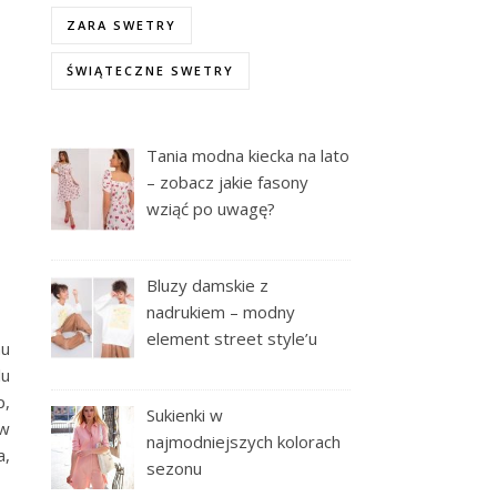
ZARA SWETRY
ŚWIĄTECZNE SWETRY
Tania modna kiecka na lato
– zobacz jakie fasony
wziąć po uwagę?
Bluzy damskie z
nadrukiem – modny
element street style’u
mu
lu
p,
Sukienki w
 w
najmodniejszych kolorach
a,
sezonu