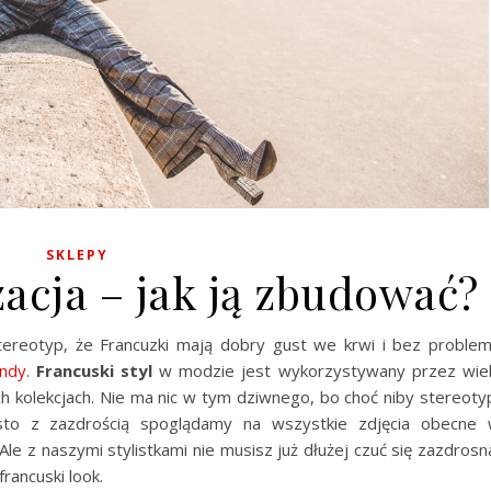
SKLEPY
zacja – jak ją zbudować?
ereotyp, że Francuzki mają dobry gust we krwi i bez proble
endy
.
Francuski styl
w modzie jest wykorzystywany przez wie
h kolekcjach. Nie ma nic w tym dziwnego, bo choć niby stereoty
sto z zazdrością spoglądamy na wszystkie zdjęcia obecne
Ale z naszymi stylistkami nie musisz już dłużej czuć się zazdrosn
rancuski look.