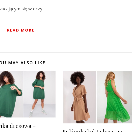
rzucającym się w oczy …
READ MORE
OU MAY ALSO LIKE
nka dresowa –
Sukienka koktajlowa na