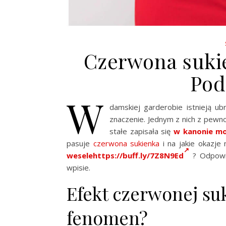
Czerwona sukie
Pod
W
damskiej garderobie istnieją ub
znaczenie. Jednym z nich z pewno
stałe zapisała się
w kanonie m
pasuje
czerwona sukienka
i na jakie okazje
wesele
https://buff.ly/7Z8N9Ed
? Odpowi
wpisie.
Efekt czerwonej suk
fenomen?