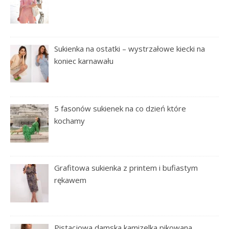
Sukienka na ostatki – wystrzałowe kiecki na
koniec karnawału
5 fasonów sukienek na co dzień które
kochamy
Grafitowa sukienka z printem i bufiastym
rękawem
Pistacjowa damska kamizelka pikowana