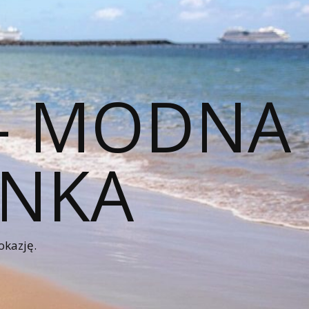
 – MODNA
ENKA
okazję.