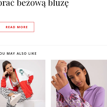
brać beżową bluzę
READ MORE
OU MAY ALSO LIKE