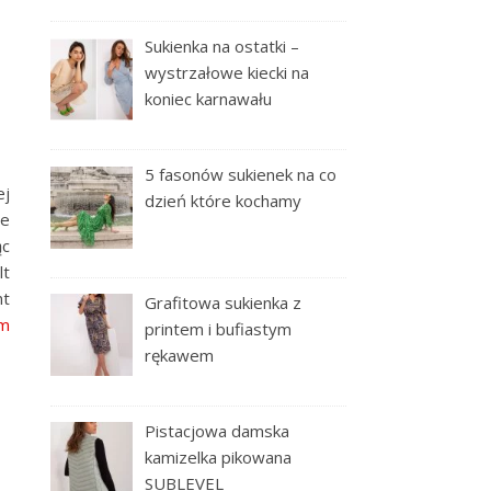
Sukienka na ostatki –
wystrzałowe kiecki na
koniec karnawału
5 fasonów sukienek na co
ej
dzień które kochamy
le
ąc
lt
nt
Grafitowa sukienka z
em
printem i bufiastym
rękawem
Pistacjowa damska
kamizelka pikowana
SUBLEVEL