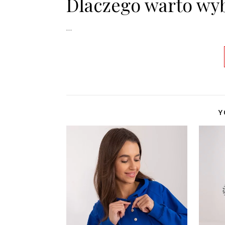
Dlaczego warto wy
…
Y