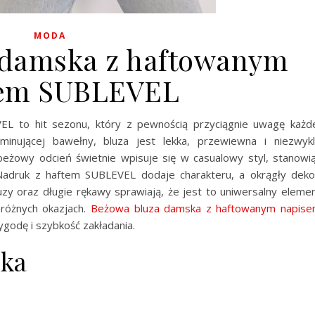
MODA
 damska z haftowanym
sem SUBLEVEL
L to hit sezonu, który z pewnością przyciągnie uwagę każd
inującej bawełny, bluza jest lekka, przewiewna i niezwyk
beżowy odcień świetnie wpisuje się w casualowy styl, stanowi
i. Nadruk z haftem SUBLEVEL dodaje charakteru, a okrągły deko
luzy oraz długie rękawy sprawiają, że jest to uniwersalny eleme
 różnych okazjach.
Beżowa bluza damska z haftowanym napis
ygodę i szybkość zakładania.
ska