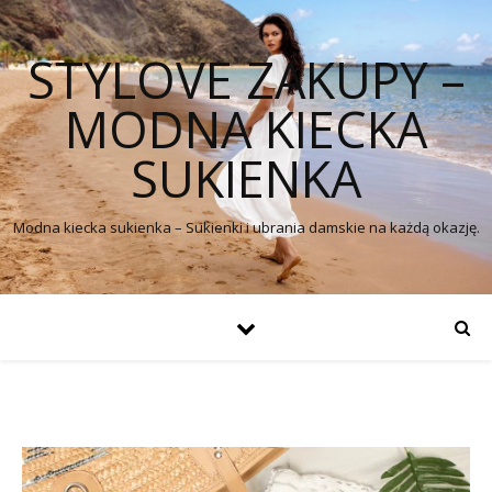
STYLOVE ZAKUPY –
MODNA KIECKA
SUKIENKA
Modna kiecka sukienka – Sukienki i ubrania damskie na każdą okazję.