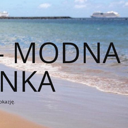
 – MODNA
ENKA
okazję.