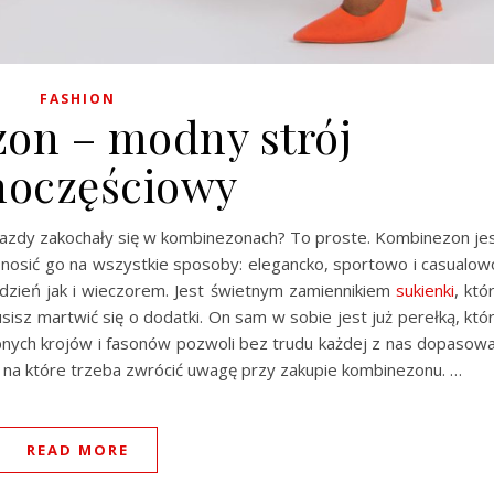
FASHION
on – modny strój
noczęściowy
wiazdy zakochały się w kombinezonach? To proste. Kombinezon je
nosić go na wszystkie sposoby: elegancko, sportowo i casualow
zień jak i wieczorem. Jest świetnym zamiennikiem
sukienki
, któ
sisz martwić się o dodatki. On sam w sobie jest już perełką, któ
pnych krojów i fasonów pozwoli bez trudu każdej z nas dopasow
y, na które trzeba zwrócić uwagę przy zakupie kombinezonu. …
READ MORE