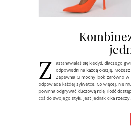
Kombinez
jed
Z
astanawiałaś się kiedyś, dlaczego g
odpowiedni na każdą okazję. Możesz 
Zapewnia Ci modny look zarówno w d
odpowiada każdej sylwetce. Co więcej, nie mu
powinna odgrywać kluczową rolę. Ilość dostę
coś do swojego stylu. Jest jednak kilka rzecz