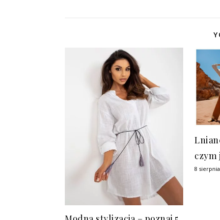
Y
Lnian
czym 
8 sierpni
Modna stylizacja – poznaj 5