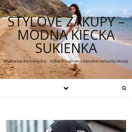
STYLOVE ZAKUPY –
MODNA KIECKA
SUKIENKA
Modna kiecka sukienka – Sukienki i ubrania damskie na każdą okazję.