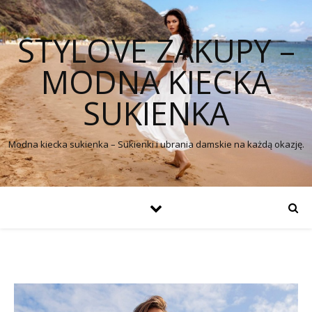
STYLOVE ZAKUPY –
MODNA KIECKA
SUKIENKA
Modna kiecka sukienka – Sukienki i ubrania damskie na każdą okazję.