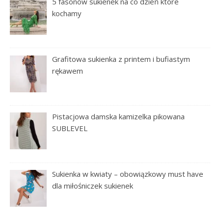
5 fasonów sukienek na co dzień które
kochamy
Grafitowa sukienka z printem i bufiastym
rękawem
Pistacjowa damska kamizelka pikowana
SUBLEVEL
Sukienka w kwiaty – obowiązkowy must have
dla miłośniczek sukienek