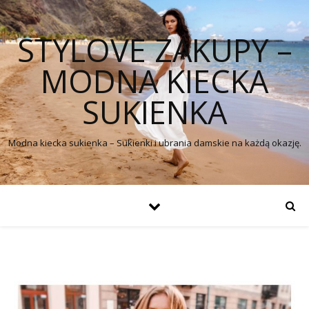
STYLOVE ZAKUPY –
MODNA KIECKA
SUKIENKA
Modna kiecka sukienka – Sukienki i ubrania damskie na każdą okazję.