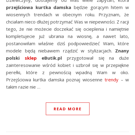
Dziewczyny, dostajemy od Was wiele zapytań, która
przejściowa kurtka damska
będzie gorącym hitem w
wiosennych trendach w obecnym roku. Przyznam, że
chciałam nieco dłużej potrzymać Was w niepewności. Z racji
tego, że nie możecie doczekać się ocieplenia i namiętnie
kompletujecie już ubrania na wiosnę, a nawet lato,
postanowiłam właśnie dziś podpowiedzieć Wam, które
modele będą niebawem rządzić w stylizacjach.
Znany
polski
sklep
eButik.pl
przygotował się na duże
zainteresowanie wśród kobiet i uzbroił się w przepiękne
perełki, które z pewnością wpadną Wam w oko.
Przejściowa kurtka damska poznaj wiosenne
trendy
– w
takim razie nie …
READ MORE