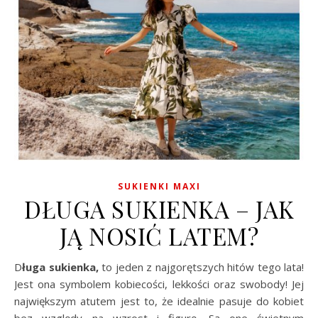
SUKIENKI MAXI
DŁUGA SUKIENKA – JAK
JĄ NOSIĆ LATEM?
Długa sukienka,
to jeden z najgorętszych hitów tego lata!
Jest ona symbolem kobiecości, lekkości oraz swobody! Jej
największym atutem jest to, że idealnie pasuje do kobiet
bez względy na wzrost i figurę. Są one świetnym