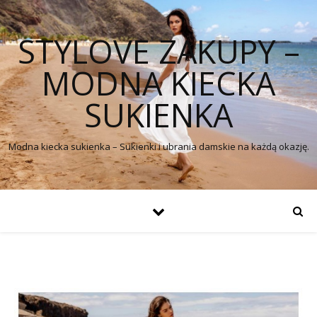
STYLOVE ZAKUPY –
MODNA KIECKA
SUKIENKA
Modna kiecka sukienka – Sukienki i ubrania damskie na każdą okazję.