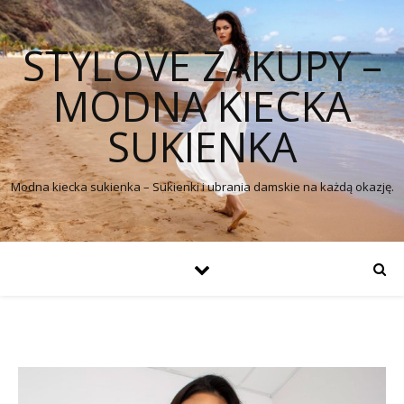
STYLOVE ZAKUPY –
MODNA KIECKA
SUKIENKA
Modna kiecka sukienka – Sukienki i ubrania damskie na każdą okazję.